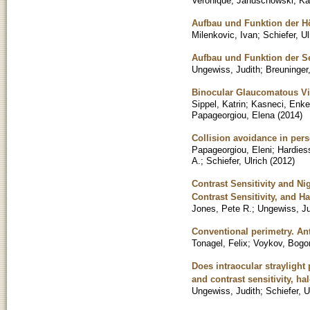
Veronique
;
Januschowski, Ka
Aufbau und Funktion der H
Milenkovic, Ivan
;
Schiefer, Ul
Aufbau und Funktion der 
Ungewiss, Judith
;
Breuninger
Binocular Glaucomatous Vis
Sippel, Katrin
;
Kasneci, Enke
Papageorgiou, Elena
(
2014
)
Collision avoidance in pers
Papageorgiou, Eleni
;
Hardies
A.
;
Schiefer, Ulrich
(
2012
)
Contrast Sensitivity and Ni
Contrast Sensitivity, and H
Jones, Pete R.
;
Ungewiss, Ju
Conventional perimetry. An
Tonagel, Felix
;
Voykov, Bogom
Does intraocular straylight
and contrast sensitivity, h
Ungewiss, Judith
;
Schiefer, U