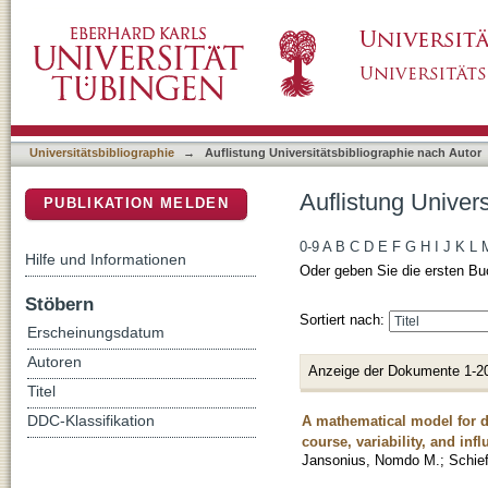
Auflistung Universitätsbibliographie nach Auto
DSpace Repositorium (Manakin basiert)
Universitätsbibliographie
→
Auflistung Universitätsbibliographie nach Autor
Auflistung Univers
PUBLIKATION MELDEN
0-9
A
B
C
D
E
F
G
H
I
J
K
L
Hilfe und Informationen
Oder geben Sie die ersten Bu
Stöbern
Sortiert nach:
Erscheinungsdatum
Autoren
Anzeige der Dokumente 1-2
Titel
A mathematical model for de
DDC-Klassifikation
course, variability, and inf
Jansonius, Nomdo M.
;
Schief