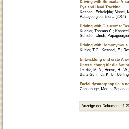
Driving with Binocular Vis
Eye and Head Tracking
Kasneci, Enkelejda
;
Sippel, K
Papageorgiou, Elena
(
2014
)
Driving with Glaucoma: T
Kuebler, Thomas C.
;
Kasneci
Schiefer, Ulrich
;
Papageorgio
Driving with Homonymous V
Kübler, T.C.
;
Kasneci, E.
;
Ros
Entwicklung und erste Anw
Untersuchung für die Natio
Leitritz, M. A.
;
Hense, H. -W.
Bartz-Schmidt, K. U.
;
Ueffing
Facial dysmorphopsia: a no
Ganssauge, Martin
;
Papageor
Anzeige der Dokumente 1-2