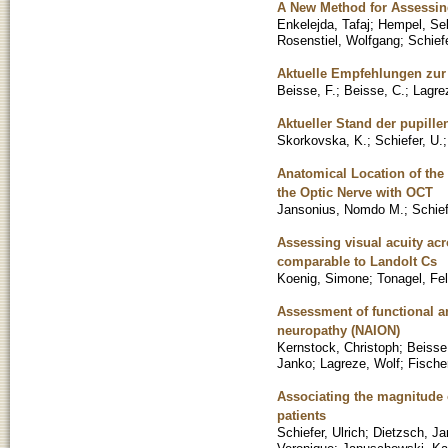
A New Method for Assessing
Enkelejda, Tafaj
;
Hempel, Se
Rosenstiel, Wolfgang
;
Schiefe
Aktuelle Empfehlungen zur N
Beisse, F.
;
Beisse, C.
;
Lagre
Aktueller Stand der pupill
Skorkovska, K.
;
Schiefer, U.
Anatomical Location of the
the Optic Nerve with OCT
Jansonius, Nomdo M.
;
Schief
Assessing visual acuity acr
comparable to Landolt Cs
Koenig, Simone
;
Tonagel, Fel
Assessment of functional an
neuropathy (NAION)
Kernstock, Christoph
;
Beisse
Janko
;
Lagreze, Wolf
;
Fische
Associating the magnitude o
patients
Schiefer, Ulrich
;
Dietzsch, J