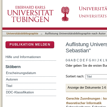
Auflistung Universitätsbibliographie nach A
DSpace Repositorium (Manakin basiert)
Universitätsbibliographie
→
Auflistung Universitätsbibliographie nach Autor
Auflistung Univer
PUBLIKATION MELDEN
Sebastian"
Hilfe und Informationen
0-9
A
B
C
D
E
F
G
H
I
J
K
L
Oder geben Sie die ersten Bu
Stöbern
Erscheinungsdatum
Sortiert nach:
Autoren
Titel
Anzeige der Dokumente 1-6
DDC-Klassifikation
Gerechte Zuordnungen : ko
theoretischer Informatik