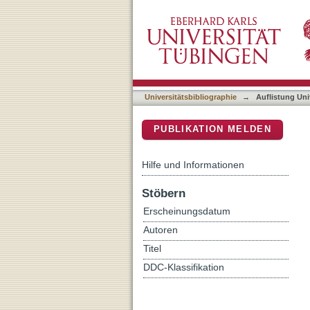
Auflistung Universitätsbi
DSpace Repositorium (Manakin b
Universitätsbibliographie
→
Auflistung Uni
PUBLIKATION MELDEN
Hilfe und Informationen
Stöbern
Erscheinungsdatum
Autoren
Titel
DDC-Klassifikation