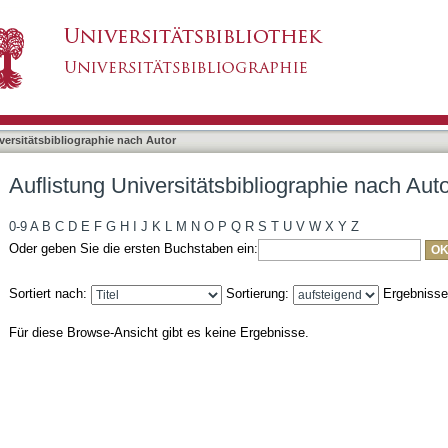
bliographie nach Autor "Schneider, Cosima"
asiert)
versitätsbibliographie nach Autor
Auflistung Universitätsbibliographie nach Au
0-9
A
B
C
D
E
F
G
H
I
J
K
L
M
N
O
P
Q
R
S
T
U
V
W
X
Y
Z
Oder geben Sie die ersten Buchstaben ein:
Sortiert nach:
Sortierung:
Ergebniss
Für diese Browse-Ansicht gibt es keine Ergebnisse.