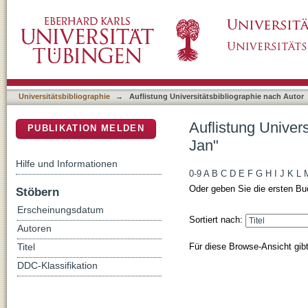
Auflistung Universitätsbibliographie nach A
DSpace Repositorium (Manakin basiert)
Universitätsbibliographie
→
Auflistung Universitätsbibliographie nach Autor
Auflistung Univer
PUBLIKATION MELDEN
Jan"
Hilfe und Informationen
0-9
A
B
C
D
E
F
G
H
I
J
K
L
Oder geben Sie die ersten Bu
Stöbern
Erscheinungsdatum
Sortiert nach:
Autoren
Für diese Browse-Ansicht gib
Titel
DDC-Klassifikation