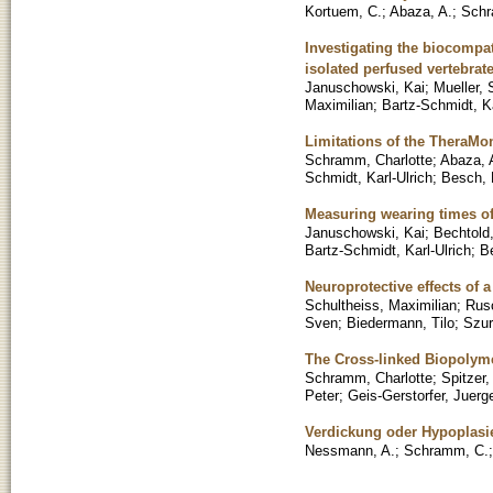
Kortuem, C.
;
Abaza, A.
;
Schr
Investigating the biocompati
isolated perfused vertebrate
Januschowski, Kai
;
Mueller, 
Maximilian
;
Bartz-Schmidt, Ka
Limitations of the TheraMo
Schramm, Charlotte
;
Abaza, 
Schmidt, Karl-Ulrich
;
Besch, 
Measuring wearing times of
Januschowski, Kai
;
Bechtold,
Bartz-Schmidt, Karl-Ulrich
;
B
Neuroprotective effects of a
Schultheiss, Maximilian
;
Rus
Sven
;
Biedermann, Tilo
;
Szur
The Cross-linked Biopolymer
Schramm, Charlotte
;
Spitzer,
Peter
;
Geis-Gerstorfer, Juerg
Verdickung oder Hypoplasi
Nessmann, A.
;
Schramm, C.