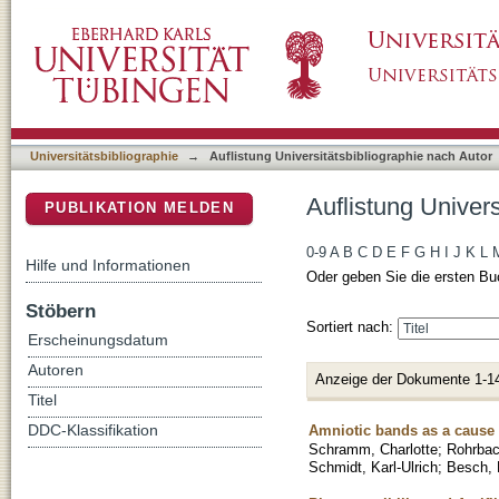
Auflistung Universitätsbibliographie nach Au
DSpace Repositorium (Manakin basiert)
Universitätsbibliographie
→
Auflistung Universitätsbibliographie nach Autor
Auflistung Univer
PUBLIKATION MELDEN
0-9
A
B
C
D
E
F
G
H
I
J
K
L
Hilfe und Informationen
Oder geben Sie die ersten Bu
Stöbern
Sortiert nach:
Erscheinungsdatum
Autoren
Anzeige der Dokumente 1-1
Titel
Amniotic bands as a cause 
DDC-Klassifikation
Schramm, Charlotte
;
Rohrbac
Schmidt, Karl-Ulrich
;
Besch, 