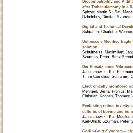
Biocompatibility and Antifi
after Trabeculectomy in a R
Spitzer, Martin S.
;
Sat, Maca
Dzhelebov, Dimitar
;
Szurman,
Digital and Technical Deve
Schramm, Charlotte
;
Wenner,
Dulbecco's Modified Eagle 
solution
Schultheiss, Maximilian
;
Jan
Szurman, Peter
;
Bartz-Schmi
Der Einsatz eines Mikrosen
Januschowski, Kai
;
Rickmann
Timm Cornelius
;
Schramm, Ch
Electronically monitored oc
Mehmed, Berna
;
Fronius, Ma
Christian
;
Kohnen, Thomas
;
Evaluating retinal toxicity 
cultures of bovine and hum
Januschowski, Kai
;
Mueller, 
Karl-Ulrich
;
Szurman, Peter
(
Gorlin-Goltz-Syndrom – ni