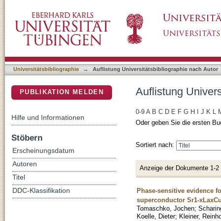
Auflistung Universitätsbibliographie nach Aut
DSpace Repositorium (Manakin basiert)
Universitätsbibliographie
→
Auflistung Universitätsbibliographie nach Autor
Auflistung Univers
PUBLIKATION MELDEN
0-9
A
B
C
D
E
F
G
H
I
J
K
L
Hilfe und Informationen
Oder geben Sie die ersten Bu
Stöbern
Sortiert nach:
Erscheinungsdatum
Autoren
Anzeige der Dokumente 1-2
Titel
Phase-sensitive evidence fo
DDC-Klassifikation
superconductor Sr1-xLaxCu
Tomaschko, Jochen
;
Scharin
Koelle, Dieter
;
Kleiner, Reinh