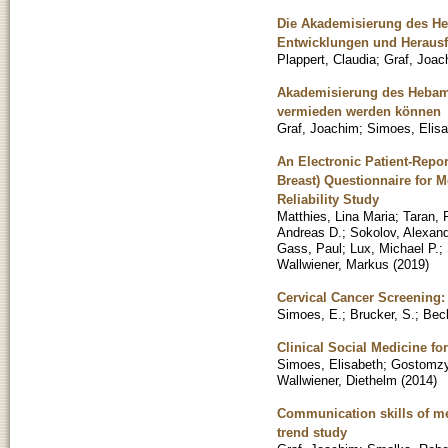
Die Akademisierung des He
Entwicklungen und Heraus
Plappert, Claudia
;
Graf, Joac
Akademisierung des Hebamm
vermieden werden können
Graf, Joachim
;
Simoes, Elis
An Electronic Patient-Repo
Breast) Questionnaire for M
Reliability Study
Matthies, Lina Maria
;
Taran, 
Andreas D.
;
Sokolov, Alexand
Gass, Paul
;
Lux, Michael P.
;
Wallwiener, Markus
(
2019
)
Cervical Cancer Screening:
Simoes, E.
;
Brucker, S.
;
Bec
Clinical Social Medicine f
Simoes, Elisabeth
;
Gostomzy
Wallwiener, Diethelm
(
2014
)
Communication skills of me
trend study