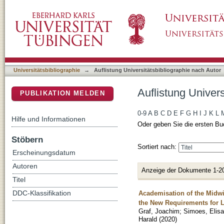
Auflistung Universitätsbibliographie nach Au
DSpace Repositorium (Manakin basiert)
Universitätsbibliographie
→
Auflistung Universitätsbibliographie nach Autor
Auflistung Univer
PUBLIKATION MELDEN
0-9
A
B
C
D
E
F
G
H
I
J
K
L
Hilfe und Informationen
Oder geben Sie die ersten Bu
Stöbern
Sortiert nach:
Erscheinungsdatum
Autoren
Anzeige der Dokumente 1-2
Titel
Academisation of the Midwi
DDC-Klassifikation
the New Requirements for 
Graf, Joachim
;
Simoes, Elis
Harald
(
2020
)