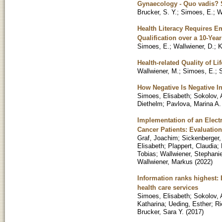
Gynaecology - Quo vadis? Si
Brucker, S. Y.
;
Simoes, E.
;
W
Health Literacy Requires E
Qualification over a 10-Yea
Simoes, E.
;
Wallwiener, D.
;
K
Health-related Quality of Li
Wallwiener, M.
;
Simoes, E.
;
S
How Negative Is Negative I
Simoes, Elisabeth
;
Sokolov, 
Diethelm
;
Pavlova, Marina A.
Implementation of an Electr
Cancer Patients: Evaluation
Graf, Joachim
;
Sickenberger,
Elisabeth
;
Plappert, Claudia
;
Tobias
;
Wallwiener, Stephani
Wallwiener, Markus
(
2022
)
Information ranks highest: 
health care services
Simoes, Elisabeth
;
Sokolov, 
Katharina
;
Ueding, Esther
;
Ri
Brucker, Sara Y.
(
2017
)