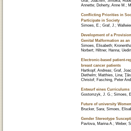
Graf, Joachim
;
Smolka, Robe
Annette
;
Doherty, Anne M.
;
M
Conflicting Priorities in S
Participate in Society
Simoes, E.
;
Graf, J.
;
Wallwie
Development of a Provision
Genital Malformation as an
Simoes, Elisabeth
;
Kronentha
Norbert
;
Hiltner, Hanna
;
Uedin
Electronic-based patient-re
breast cancer patients
Hartkopf, Andreas
;
Graf, Joa
Diethelm
;
Matthies, Lina
;
Ţăr
Christof
;
Fasching, Peter An
Entwurf eines Curriculums 
Gostomzyk, J. G.
;
Simoes, E
Future of university Wome
Brucker, Sara
;
Simoes, Elisa
Gender Stereotype Suscepti
Pavlova, Marina A.
;
Weber, 