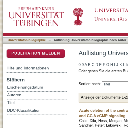
Auflistung Universitätsbibliographie nach Aut
DSpace Repositorium (Manakin basiert)
Universitätsbibliographie
→
Auflistung Universitätsbibliographie nach Autor
Auflistung Univer
PUBLIKATION MELDEN
0-9
A
B
C
D
E
F
G
H
I
J
K
L
Hilfe und Informationen
Oder geben Sie die ersten Bu
Stöbern
Sortiert nach:
Erscheinungsdatum
Autoren
Anzeige der Dokumente 1-2
Titel
Acute deletion of the centr
DDC-Klassifikation
and GC-A cGMP signaling
Calis, Dila
;
Hess, Morgan
;
Ma
Sandner, Peter
;
Lukowski, Ro