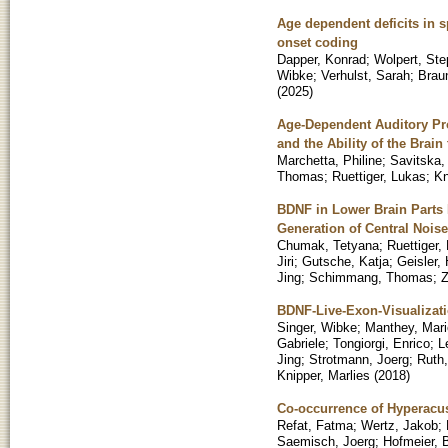
Age dependent deficits in s
onset coding
Dapper, Konrad
;
Wolpert, St
Wibke
;
Verhulst, Sarah
;
Brau
(
2025
)
Age-Dependent Auditory Pro
and the Ability of the Brai
Marchetta, Philine
;
Savitska,
Thomas
;
Ruettiger, Lukas
;
Kn
BDNF in Lower Brain Parts M
Generation of Central Noise 
Chumak, Tetyana
;
Ruettiger,
Jiri
;
Gutsche, Katja
;
Geisler,
Jing
;
Schimmang, Thomas
;
Z
BDNF-Live-Exon-Visualizatio
Singer, Wibke
;
Manthey, Mari
Gabriele
;
Tongiorgi, Enrico
;
L
Jing
;
Strotmann, Joerg
;
Ruth,
Knipper, Marlies
(
2018
)
Co-occurrence of Hyperacus
Refat, Fatma
;
Wertz, Jakob
;
Saemisch, Joerg
;
Hofmeier, 