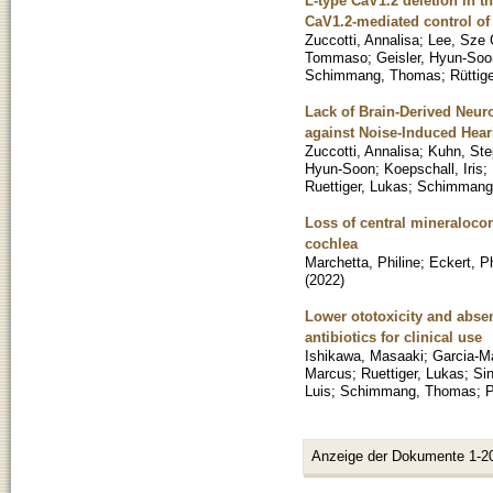
L-type CaV1.2 deletion in th
CaV1.2-mediated control o
Zuccotti, Annalisa
;
Lee, Sze
Tommaso
;
Geisler, Hyun-Soo
Schimmang, Thomas
;
Rüttig
Lack of Brain-Derived Neur
against Noise-Induced Hea
Zuccotti, Annalisa
;
Kuhn, Ste
Hyun-Soon
;
Koepschall, Iris
;
Ruettiger, Lukas
;
Schimmang
Loss of central mineralocor
cochlea
Marchetta, Philine
;
Eckert, Ph
(
2022
)
Lower ototoxicity and abse
antibiotics for clinical use
Ishikawa, Masaaki
;
Garcia-M
Marcus
;
Ruettiger, Lukas
;
Si
Luis
;
Schimmang, Thomas
;
P
Anzeige der Dokumente 1-2