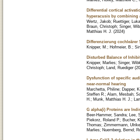
Differential cortical activa
hyperacusis by combining 
Wertz, Jakob
;
Ruettiger, Luk
Braun, Christoph
;
Singer, Wi
Matthias H. J.
(
2024
)
Differenzierung cochleärer
Knipper, M.
;
Hofmeier, B.
;
Si
Disturbed Balance of Inhib
Knipper, Marlies
;
Singer, Wib
Christoph
;
Land, Ruediger
(
2
Dysfunction of specific aud
near-normal hearing
Marchetta, Philine
;
Dapper, K
Steffen R.
;
Alam, Mesbah
;
Sc
H.
;
Munk, Matthias H. J.
;
Lan
G alpha(i) Proteins are Ind
Beer-Hammer, Sandra
;
Lee, 
Piekorz, Roland P.
;
Bucher, K
Thomas
;
Zimmermann, Ulrik
Marlies
;
Nuernberg, Bernd
;
Ru