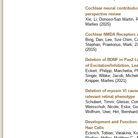
Cochlear neural contributio
perspective review
Xie, Li
;
Donoso-San Martin, R
Marlies
(
2025
)
Cochlear NMDA Receptors as
Bing, Dan
;
Lee, Sze Chim
;
Ca
Stephan
;
Praetorius, Mark
;
Z
(
2015
)
Deletion of BDNF in Pax2 L
of Excitation/Inhibition, L
Eckert, Philipp
;
Marchetta, Ph
Singer, Wibke
;
Jacob, Michel
Knipper, Marlies
(
2021
)
Deletion of myosin VI caus
relevant retinal phenotype
Schubert, Timm
;
Gleiser, Cor
Weisschuh, Nicole
;
Eske, Go
Wolfrum, Uwe
;
Hirt, Bernhard
Development and Function 
Hair Cells
Eckrich, Tobias
;
Varakina, K
Marlies
;
Holley, Matthew C.
;