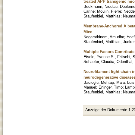
treated APP transgenic mic
Beckmann, Nicolau
;
Doeleme
Carine
;
Moulin, Pierre
;
Nedde
Staufenbiel, Matthias
;
Neuman
Membrane-Anchored A beta 
Mice
Nagarathinam, Amudha
;
Hoefl
Staufenbiel, Matthias
;
Jucker
Multiple Factors Contribute
Eisele, Yvonne S.
;
Fritschi, 
Schaefer, Claudia
;
Odenthal,
Neurofilament light chain 
neurodegenerative disease
Bacioglu, Mehtap
;
Maia, Luis
Manuel
;
Eninger, Timo
;
Lambe
Staufenbiel, Matthias
;
Neuma
Anzeige der Dokumente 1-2