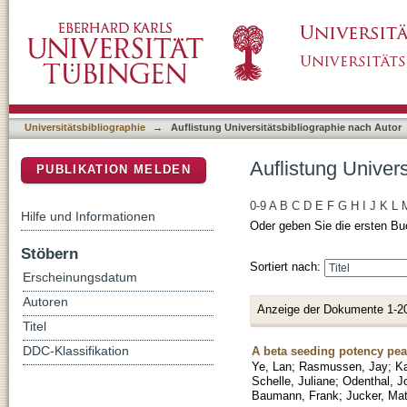
Auflistung Universitätsbibliographie nach Aut
DSpace Repositorium (Manakin basiert)
Universitätsbibliographie
→
Auflistung Universitätsbibliographie nach Autor
Auflistung Univers
PUBLIKATION MELDEN
0-9
A
B
C
D
E
F
G
H
I
J
K
L
Hilfe und Informationen
Oder geben Sie die ersten Bu
Stöbern
Sortiert nach:
Erscheinungsdatum
Autoren
Anzeige der Dokumente 1-2
Titel
A beta seeding potency peak
DDC-Klassifikation
Ye, Lan
;
Rasmussen, Jay
;
Ka
Schelle, Juliane
;
Odenthal, J
Baumann, Frank
;
Jucker, Ma