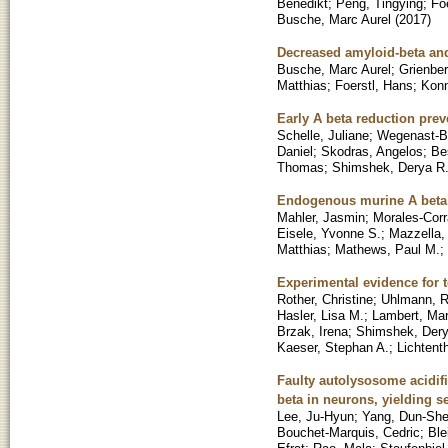
Benedikt
;
Peng, Tingying
;
Fo
Busche, Marc Aurel
(
2017
)
Decreased amyloid-beta an
Busche, Marc Aurel
;
Grienber
Matthias
;
Foerstl, Hans
;
Konn
Early A beta reduction pre
Schelle, Juliane
;
Wegenast-Br
Daniel
;
Skodras, Angelos
;
Be
Thomas
;
Shimshek, Derya R
Endogenous murine A beta 
Mahler, Jasmin
;
Morales-Corr
Eisele, Yvonne S.
;
Mazzella,
Matthias
;
Mathews, Paul M.
;
Experimental evidence for 
Rother, Christine
;
Uhlmann, R
Hasler, Lisa M.
;
Lambert, Mar
Brzak, Irena
;
Shimshek, Der
Kaeser, Stephan A.
;
Lichtenth
Faulty autolysosome acidif
beta in neurons, yielding s
Lee, Ju-Hyun
;
Yang, Dun-Sh
Bouchet-Marquis, Cedric
;
Ble