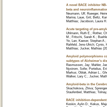
A novel BACE inhibitor NB-
beta and neuroinflammatio
Neumann, Ulf
;
Rueeger, Heinr
Marina
;
Laue, Grit
;
Beltz, Ka
Matthias
;
Jacobson, Laura H.
Acute targeting of pre-amyl
Uhlmann, Ruth E.
;
Rother, Ch
M.
;
Fritschi, Sarah K.
;
Buehle
Ye, Lan
;
Kaeser, Stephan A.
Rahfeld, Jens-Ulrich
;
Cynis, 
Matthias
;
Jucker, Mathias
(
2
Amyloid polymorphisms const
subtypes of Alzheimer's di
Rasmussen, Jay
;
Mahler, Ja
Nystrom, Sofie
;
Portelius, Er
Markus
;
Oblak, Adrian L.
;
Ghe
Walker, Lary C.
;
Jucker, Math
Amyloid-beta in the Cerebr
Skachokova, Zhiva
;
Sprenger
Staufenbiel, Matthias
;
Tolnay
BACE inhibition-dependent 
Keskin, Aylin D.
;
Kekus, Maj