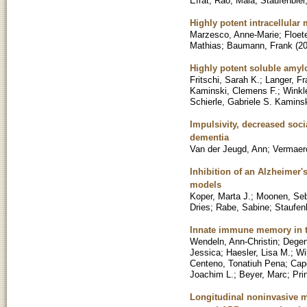
Efrat
;
Rao, Mala
;
Staufenbiel
Highly potent intracellula
Marzesco, Anne-Marie
;
Floet
Mathias
;
Baumann, Frank
(
2
Highly potent soluble amyl
Fritschi, Sarah K.
;
Langer, Fr
Kaminski, Clemens F.
;
Winkle
Schierle, Gabriele S. Kamins
Impulsivity, decreased soci
dementia
Van der Jeugd, Ann
;
Vermaer
Inhibition of an Alzheimer
models
Koper, Marta J.
;
Moonen, Seb
Dries
;
Rabe, Sabine
;
Staufenb
Innate immune memory in t
Wendeln, Ann-Christin
;
Degen
Jessica
;
Haesler, Lisa M.
;
Wi
Centeno, Tonatiuh Pena
;
Cap
Joachim L.
;
Beyer, Marc
;
Pri
Longitudinal noninvasive 