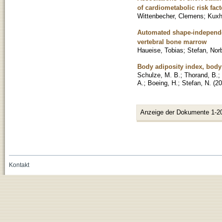
of cardiometabolic risk fact
Wittenbecher, Clemens
;
Kuxh
Automated shape-independent
vertebral bone marrow
Haueise, Tobias
;
Stefan, Nor
Body adiposity index, body 
Schulze, M. B.
;
Thorand, B.
;
A.
;
Boeing, H.
;
Stefan, N.
(
20
Anzeige der Dokumente 1-2
Kontakt