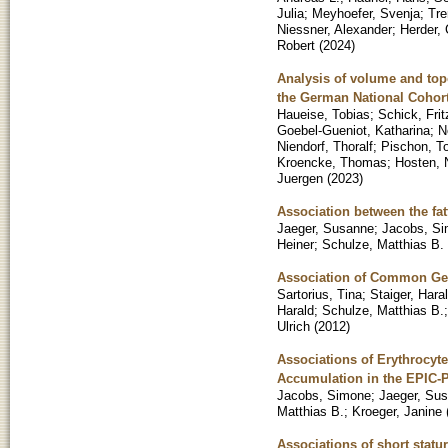
Julia
;
Meyhoefer, Svenja
;
Tr
Niessner, Alexander
;
Herder, 
Robert
(
2024
)
Analysis of volume and topo
the German National Cohor
Haueise, Tobias
;
Schick, Frit
Goebel-Gueniot, Katharina
;
N
Niendorf, Thoralf
;
Pischon, T
Kroencke, Thomas
;
Hosten, 
Juergen
(
2023
)
Association between the fat
Jaeger, Susanne
;
Jacobs, S
Heiner
;
Schulze, Matthias B.
Association of Common Gene
Sartorius, Tina
;
Staiger, Hara
Harald
;
Schulze, Matthias B.
Ulrich
(
2012
)
Associations of Erythrocyte
Accumulation in the EPIC-
Jacobs, Simone
;
Jaeger, Su
Matthias B.
;
Kroeger, Janine
Associations of short statu