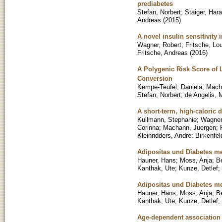
prediabetes
Stefan, Norbert
;
Staiger, Hara
Andreas
(
2015
)
A novel insulin sensitivity 
Wagner, Robert
;
Fritsche, Lo
Fritsche, Andreas
(
2016
)
A Polygenic Risk Score of 
Conversion
Kempe-Teufel, Daniela
;
Mach
Stefan, Norbert
;
de Angelis, 
A short-term, high-caloric 
Kullmann, Stephanie
;
Wagner
Corinna
;
Machann, Juergen
;
Kleinridders, Andre
;
Birkenfel
Adipositas und Diabetes me
Hauner, Hans
;
Moss, Anja
;
B
Kanthak, Ute
;
Kunze, Detlef
;
Adipositas und Diabetes me
Hauner, Hans
;
Moss, Anja
;
B
Kanthak, Ute
;
Kunze, Detlef
;
Age-dependent association 