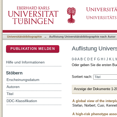
Auflistung Universitätsbibliographie nach Aut
DSpace Repositorium (Manakin basiert)
Universitätsbibliographie
→
Auflistung Universitätsbibliographie nach Autor
Auflistung Univers
PUBLIKATION MELDEN
0-9
A
B
C
D
E
F
G
H
I
J
K
L
Hilfe und Informationen
Oder geben Sie die ersten Bu
Stöbern
Sortiert nach:
Erscheinungsdatum
Autoren
Anzeige der Dokumente 1-2
Titel
A global view of the interp
DDC-Klassifikation
Stefan, Norbert
;
Cusi, Kenne
A high-risk phenotype assoc