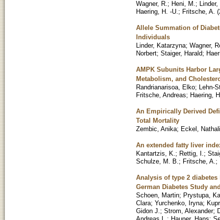
Wagner, R.
;
Heni, M.
;
Linder,
Haering, H. -U.
;
Fritsche, A.
(
Allele Summation of Diabe
Individuals
Linder, Katarzyna
;
Wagner, R
Norbert
;
Staiger, Harald
;
Haer
AMPK Subunits Harbor Larg
Metabolism, and Cholester
Randrianarisoa, Elko
;
Lehn-S
Fritsche, Andreas
;
Haering, H
An Empirically Derived Defi
Total Mortality
Zembic, Anika
;
Eckel, Nathal
An extended fatty liver inde
Kantartzis, K.
;
Rettig, I.
;
Stai
Schulze, M. B.
;
Fritsche, A.
;
Analysis of type 2 diabetes 
German Diabetes Study and
Schoen, Martin
;
Prystupa, Ka
Clara
;
Yurchenko, Iryna
;
Kupr
Gidon J.
;
Strom, Alexander
;
D
Andreas L.
;
Hauner, Hans
;
Se