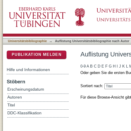
Auflistung Universitätsbibliographie nach Auto
DSpace Repositorium (Manakin basiert)
Universitätsbibliographie
→
Auflistung Universitätsbibliographie nach Autor
Auflistung Univers
PUBLIKATION MELDEN
0-9
A
B
C
D
E
F
G
H
I
J
K
L
Hilfe und Informationen
Oder geben Sie die ersten Bu
Stöbern
Sortiert nach:
Erscheinungsdatum
Für diese Browse-Ansicht gib
Autoren
Titel
DDC-Klassifikation