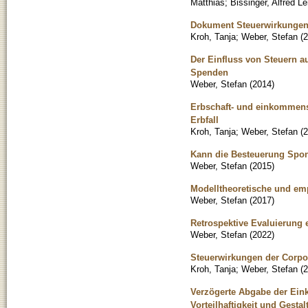
Matthias
;
Bissinger, Alfred Le
Dokument Steuerwirkungen 
Kroh, Tanja
;
Weber, Stefan
(
2
Der Einfluss von Steuern au
Spenden
Weber, Stefan
(
2014
)
Erbschaft- und einkommen
Erbfall
Kroh, Tanja
;
Weber, Stefan
(
2
Kann die Besteuerung Spo
Weber, Stefan
(
2015
)
Modelltheoretische und em
Weber, Stefan
(
2017
)
Retrospektive Evaluierung 
Weber, Stefan
(
2022
)
Steuerwirkungen der Corpo
Kroh, Tanja
;
Weber, Stefan
(
2
Verzögerte Abgabe der Eink
Vorteilhaftigkeit und Gesta