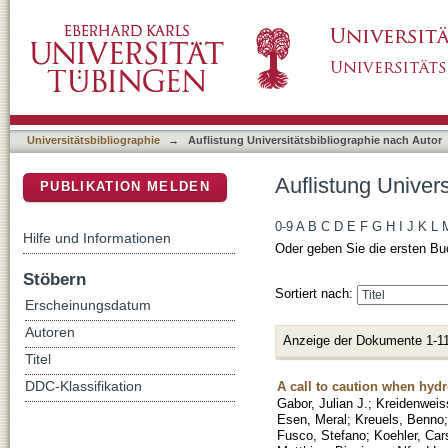
Auflistung Universitätsbibliographie nach Au
DSpace Repositorium (Manakin basiert)
Universitätsbibliographie
→
Auflistung Universitätsbibliographie nach Autor
Auflistung Univer
PUBLIKATION MELDEN
0-9
A
B
C
D
E
F
G
H
I
J
K
L
Hilfe und Informationen
Oder geben Sie die ersten Bu
Stöbern
Sortiert nach:
Erscheinungsdatum
Autoren
Anzeige der Dokumente 1-11
Titel
A call to caution when hydr
DDC-Klassifikation
Gabor, Julian J.
;
Kreidenweis
Esen, Meral
;
Kreuels, Benno
Fusco, Stefano
;
Koehler, Car