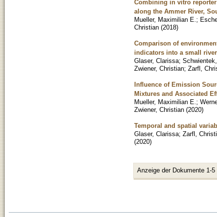
Combining in vitro reporter
along the Ammer River, S
Mueller, Maximilian E.
;
Esche
Christian
(
2018
)
Comparison of environmenta
indicators into a small rive
Glaser, Clarissa
;
Schwientek
Zwiener, Christian
;
Zarfl, Chri
Influence of Emission Sourc
Mixtures and Associated Eff
Mueller, Maximilian E.
;
Werne
Zwiener, Christian
(
2020
)
Temporal and spatial variab
Glaser, Clarissa
;
Zarfl, Christ
(
2020
)
Anzeige der Dokumente 1-5