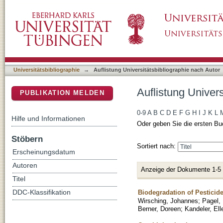
Auflistung Universitätsbibliographie nach Au
DSpace Repositorium (Manakin basiert)
Universitätsbibliographie
→
Auflistung Universitätsbibliographie nach Autor
Auflistung Univer
PUBLIKATION MELDEN
0-9
A
B
C
D
E
F
G
H
I
J
K
L
Hilfe und Informationen
Oder geben Sie die ersten Bu
Stöbern
Sortiert nach:
Erscheinungsdatum
Autoren
Anzeige der Dokumente 1-5
Titel
Biodegradation of Pesticide
DDC-Klassifikation
Wirsching, Johannes
;
Pagel, 
Berner, Doreen
;
Kandeler, Ell