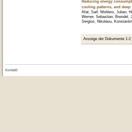
Reducing energy consumpti
cooling patterns, and deep
Afat, Saif
;
Wohlers, Julian
;
H
Werner, Sebastian
;
Brendel, 
Sergios
;
Nikolaou, Konstanti
Anzeige der Dokumente 1-2
Kontakt