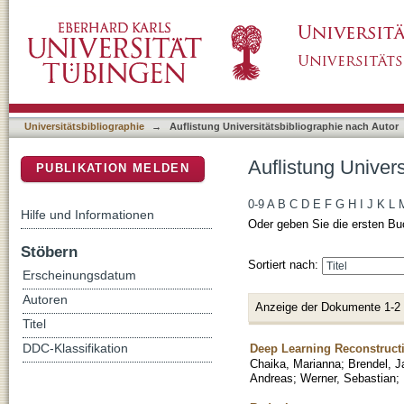
Auflistung Universitätsbibliographie nach Au
DSpace Repositorium (Manakin basiert)
Universitätsbibliographie
→
Auflistung Universitätsbibliographie nach Autor
Auflistung Univer
PUBLIKATION MELDEN
0-9
A
B
C
D
E
F
G
H
I
J
K
L
Hilfe und Informationen
Oder geben Sie die ersten Bu
Stöbern
Sortiert nach:
Erscheinungsdatum
Autoren
Anzeige der Dokumente 1-2
Titel
Deep Learning Reconstructi
DDC-Klassifikation
Chaika, Marianna
;
Brendel, J
Andreas
;
Werner, Sebastian
;