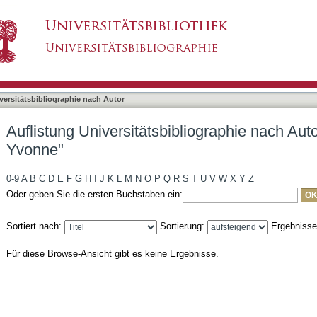
liographie nach Autor "Winkler, Nicole Yvonne"
asiert)
versitätsbibliographie nach Autor
Auflistung Universitätsbibliographie nach Auto
Yvonne"
0-9
A
B
C
D
E
F
G
H
I
J
K
L
M
N
O
P
Q
R
S
T
U
V
W
X
Y
Z
Oder geben Sie die ersten Buchstaben ein:
Sortiert nach:
Sortierung:
Ergebniss
Für diese Browse-Ansicht gibt es keine Ergebnisse.