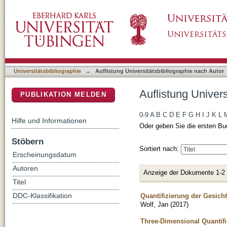
Auflistung Universitätsbibliographie nach Aut
DSpace Repositorium (Manakin basiert)
Universitätsbibliographie
→
Auflistung Universitätsbibliographie nach Autor
Auflistung Univers
PUBLIKATION MELDEN
0-9
A
B
C
D
E
F
G
H
I
J
K
L
Hilfe und Informationen
Oder geben Sie die ersten Bu
Stöbern
Sortiert nach:
Erscheinungsdatum
Autoren
Anzeige der Dokumente 1-2
Titel
Quantifizierung der Gesich
DDC-Klassifikation
Wolf, Jan
(
2017
)
Three-Dimensional Quantifi