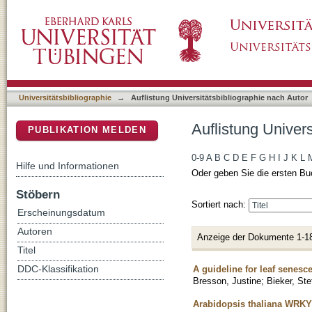
Auflistung Universitätsbibliographie nach Auto
DSpace Repositorium (Manakin basiert)
Universitätsbibliographie
→
Auflistung Universitätsbibliographie nach Autor
Auflistung Univers
PUBLIKATION MELDEN
0-9
A
B
C
D
E
F
G
H
I
J
K
L
Hilfe und Informationen
Oder geben Sie die ersten Bu
Stöbern
Sortiert nach:
Erscheinungsdatum
Autoren
Anzeige der Dokumente 1-1
Titel
A guideline for leaf senesc
DDC-Klassifikation
Bresson, Justine
;
Bieker, Ste
Arabidopsis thaliana WRKY2