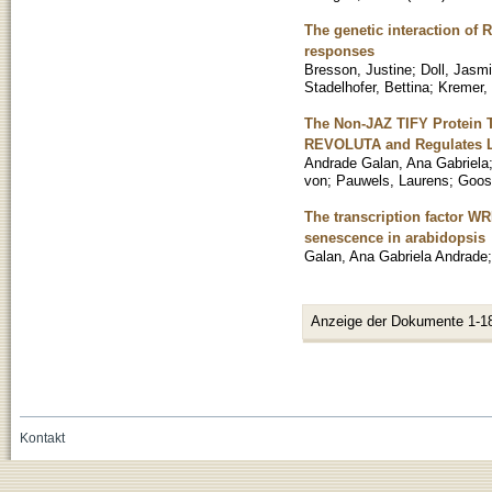
The genetic interaction o
responses
Bresson, Justine
;
Doll, Jasm
Stadelhofer, Bettina
;
Kremer,
The Non-JAZ TIFY Protein TI
REVOLUTA and Regulates L
Andrade Galan, Ana Gabriela
von
;
Pauwels, Laurens
;
Goos
The transcription factor W
senescence in arabidopsis
Galan, Ana Gabriela Andrade
Anzeige der Dokumente 1-1
Kontakt