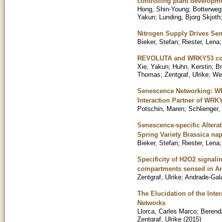
controlling plant developme
Hong, Shin-Young
;
Botterweg
Yakun
;
Lunding, Bjorg Skjoth
Nitrogen Supply Drives Se
Bieker, Stefan
;
Riester, Lena
REVOLUTA and WRKY53 conne
Xie, Yakun
;
Huhn, Kerstin
;
Br
Thomas
;
Zentgraf, Ulrike
;
We
Senescence Networking: WR
Interaction Partner of WRK
Potschin, Maren
;
Schlienger,
Senescence-specific Altera
Spring Variety Brassica nap
Bieker, Stefan
;
Riester, Lena
Specificity of H2O2 signalin
compartments sensed in Ar
Zentgraf, Ulrike
;
Andrade-Gala
The Elucidation of the Int
Networks
Llorca, Carles Marco
;
Berend
Zentgraf, Ulrike
(
2015
)