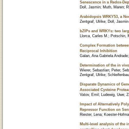
Senescence in a Redox-De
Doll, Jasmin
;
Muth, Maren
;
R
Arabidopsis WRKY53, a Node
Zentgraf, Ulrike
;
Doll, Jasmin
bZIPs and WRKYs: two large 
Llorca, Carles M.
;
Potschin, 
Complex Formation between
Reciprocal Inhibition
Galan, Ana Gabriela Andrade
Determination of the in vi
Wierer, Sebastian
;
Peter, Seb
Zentgraf, Ulrike
;
Schleifenba
Disparate Dynamics of Gene
Associated Cysteine Prote
Vatov, Emil
;
Ludewig, Uwe
;
Z
Impact of Alternatively P
Repressor Function on Sene
Riester, Lena
;
Koester-Hofman
Multi-level analysis of t