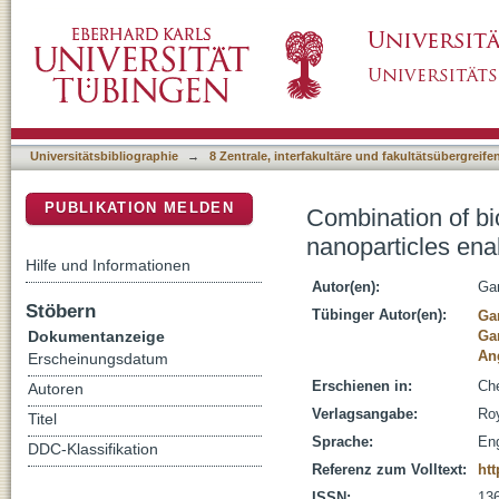
Combination of bioresponsive chelates and pe
DSpace Repositorium (Manakin basiert)
probe quantification
Universitätsbibliographie
→
8 Zentrale, interfakultäre und fakultätsübergreif
PUBLIKATION MELDEN
Combination of bi
nanoparticles ena
Hilfe und Informationen
Autor(en):
Ga
Stöbern
Tübinger Autor(en):
Ga
Dokumentanzeige
Ga
An
Erscheinungsdatum
Erschienen in:
Che
Autoren
Verlagsangabe:
Ro
Titel
Sprache:
Eng
DDC-Klassifikation
Referenz zum Volltext:
htt
ISSN:
13