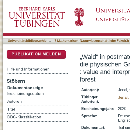
„Wald“ in postmateriellen Zeiten : Werte- u
DSpace Repositorium (Manakin basiert)
von Wald = “Forest” in post-material times : v
foundations of forest
Universitätsbibliographie
→
7 Mathematisch-Naturwissenschaftliche Fakultät
PUBLIKATION MELDEN
„Wald“ in postmat
die physischen Gr
Hilfe und Informationen
: value and interp
forest
Stöbern
Dokumentanzeige
Autor(en):
Jenal,
Erscheinungsdatum
Tübinger
Jenal,
Autoren
Autor(en):
Erscheinungsjahr:
2020
Titel
Sprache:
Deuts
DDC-Klassifikation
Englis
Dokumentart:
Teil e