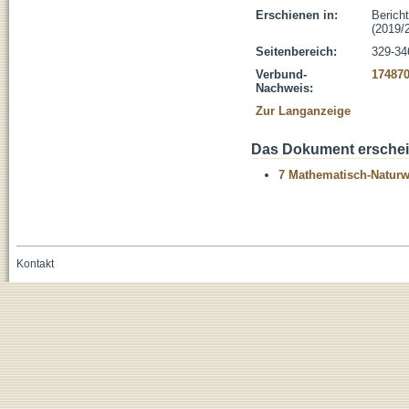
Erschienen in:
Berich
(2019/2
Seitenbereich:
329-34
Verbund-
17487
Nachweis:
Zur Langanzeige
Das Dokument erschein
7 Mathematisch-Naturwi
Kontakt