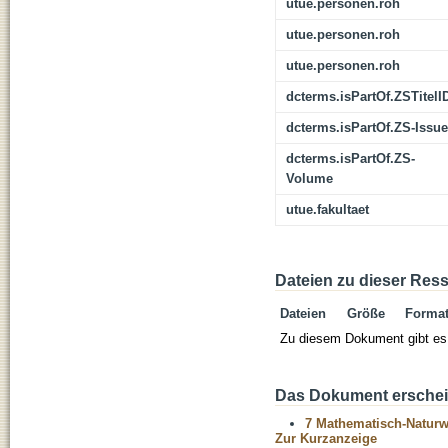
utue.personen.roh
utue.personen.roh
utue.personen.roh
dcterms.isPartOf.ZSTitelI
dcterms.isPartOf.ZS-Issue
dcterms.isPartOf.ZS-
Volume
utue.fakultaet
Dateien zu dieser Res
Dateien
Größe
Forma
Zu diesem Dokument gibt es 
Das Dokument erschein
7 Mathematisch-Naturwi
Zur Kurzanzeige