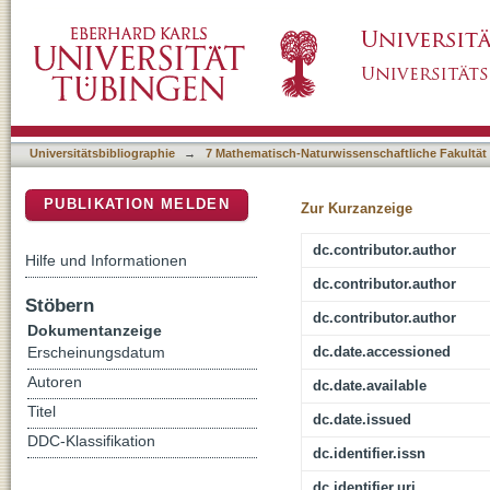
Hidden in plain sight: A microanalytical stud
DSpace Repositorium (Manakin basiert)
micromorphological block sample
Universitätsbibliographie
→
7 Mathematisch-Naturwissenschaftliche Fakultät
PUBLIKATION MELDEN
Zur Kurzanzeige
dc.contributor.author
Hilfe und Informationen
dc.contributor.author
Stöbern
dc.contributor.author
Dokumentanzeige
dc.date.accessioned
Erscheinungsdatum
Autoren
dc.date.available
Titel
dc.date.issued
DDC-Klassifikation
dc.identifier.issn
dc.identifier.uri