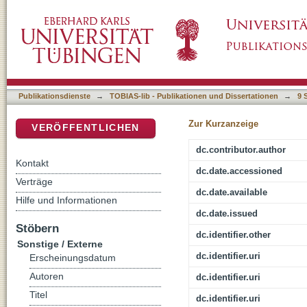
Szeghegy im ersten Jahrhundert seines Bes
DSpace Repositorium (Manakin basiert)
Publikationsdienste
→
TOBIAS-lib - Publikationen und Dissertationen
→
9 
Zur Kurzanzeige
VERÖFFENTLICHEN
dc.contributor.author
Kontakt
dc.date.accessioned
Verträge
dc.date.available
Hilfe und Informationen
dc.date.issued
Stöbern
dc.identifier.other
Sonstige / Externe
dc.identifier.uri
Erscheinungsdatum
Autoren
dc.identifier.uri
Titel
dc.identifier.uri