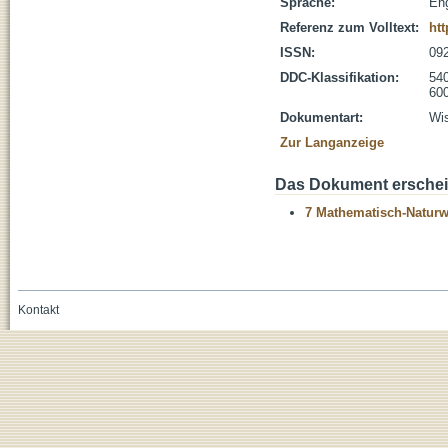
Sprache:
Eng
Referenz zum Volltext:
htt
ISSN:
09
DDC-Klassifikation:
54
600
Dokumentart:
Wis
Zur Langanzeige
Das Dokument erschein
7 Mathematisch-Naturwi
Kontakt