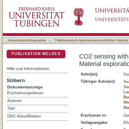
CO2 sensing with gas sensors based on rare
DSpace Repositorium (Manakin basiert)
Universitätsbibliographie
→
7 Mathematisch-Naturwissenschaftliche Fakultät
PUBLIKATION MELDEN
CO2 sensing with
Material explorati
Hilfe und Informationen
Autor(en):
Suz
Stöbern
Tübinger Autor(en):
Su
Dokumentanzeige
Sa
La
Erscheinungsdatum
Be
Autoren
We
Ba
Titel
Erschienen in:
Sen
DDC-Klassifikation
Verlagsangabe:
Els