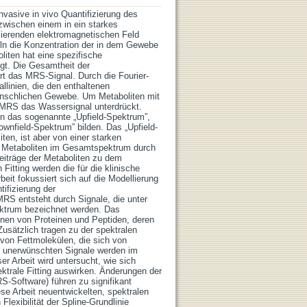
vasive in vivo Quantifizierung des
zwischen einem in ein starkes
lierenden elektromagnetischen Feld
n die Konzentration der in dem Gewebe
iten hat eine spezifische
gt. Die Gesamtheit der
t das MRS-Signal. Durch die Fourier-
linien, die den enthaltenen
enschlichen Gewebe. Um Metaboliten mit
er MRS das Wassersignal unterdrückt.
n das sogenannte „Upfield-Spektrum”,
nfield-Spektrum” bilden. Das „Upfield-
iten, ist aber von einer starken
en Metaboliten im Gesamtspektrum durch
Beiträge der Metaboliten zu dem
itting werden die für die klinische
eit fokussiert sich auf die Modellierung
ifizierung der
MRS entsteht durch Signale, die unter
pektrum bezeichnet werden. Das
en von Proteinen und Peptiden, deren
Zusätzlich tragen zu der spektralen
von Fettmolekülen, die sich von
e unerwünschten Signale werden im
ser Arbeit wird untersucht, wie sich
ktrale Fitting auswirken. Änderungen der
S-Software) führen zu signifikant
se Arbeit neuentwickelten, spektralen
lexibilität der Spline-Grundlinie