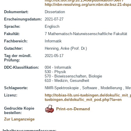
http://dx.doi.org/10.15496/publikation-58677
http://nbn-resolving.org/urn:nbn:de:bsz:21-dsp
Dokumentart:
Dissertation
Erscheinungsdatum:
2021-07-27
Sprache:
Englisch
Fakultät:
7 Mathematisch-Naturwissenschaftliche Fakultät
Fachbereich:
Informatik
Gutachter:
Henning, Anke (Prof. Dr.)
Tag der mündl.
2021-05-17
Prüfung:
DDC-Klassifikation:
004 - Informatik
530 - Physik
570 - Biowissenschaften, Biologie
610 - Medizin, Gesundheit
Schlagworte:
NMR-Spektroskopie , Software , Modellierung , Met
Lizenz:
http://tobias-lib.uni-tuebingen.de/doku/lic_mi
tuebingen.de/doku/lic_mit_pod.php?la=en
Gedruckte Kopie
Print-on-Demand
bestellen:
Zur Langanzeige