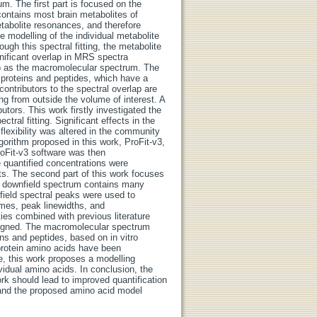
. The first part is focused on the
contains most brain metabolites of
etabolite resonances, and therefore
e modelling of the individual metabolite
ough this spectral fitting, the metabolite
nificant overlap in MRS spectra
 to as the macromolecular spectrum. The
proteins and peptides, which have a
contributors to the spectral overlap are
ing from outside the volume of interest. A
butors. This work firstly investigated the
ral fitting. Significant effects in the
flexibility was altered in the community
gorithm proposed in this work, ProFit-v3,
roFit-v3 software was then
e quantified concentrations were
s. The second part of this work focuses
e downfield spectrum contains many
field spectral peaks were used to
times, peak linewidths, and
ies combined with previous literature
signed. The macromolecular spectrum
ins and peptides, based on in vitro
protein amino acids have been
, this work proposes a modelling
idual amino acids. In conclusion, the
ork should lead to improved quantification
 and the proposed amino acid model