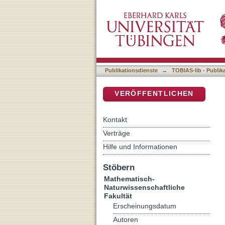
Magnetic Resonance Spect
DSpace Repositorium (Manakin b
Macromolecules
Publikationsdienste
→
TOBIAS-lib - Publik
VERÖFFENTLICHEN
Kontakt
Verträge
Hilfe und Informationen
Stöbern
Mathematisch-
Naturwissenschaftliche
Fakultät
Erscheinungsdatum
Autoren