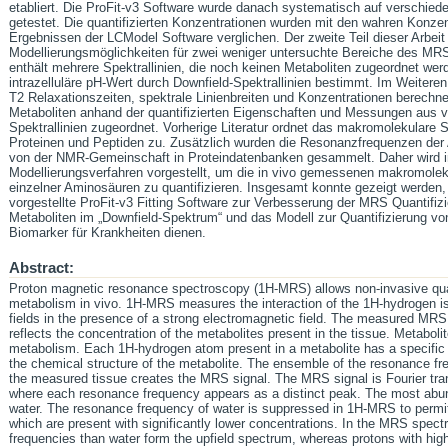
etabliert. Die ProFit-v3 Software wurde danach systematisch auf verschied
getestet. Die quantifizierten Konzentrationen wurden mit den wahren Konzen
Ergebnissen der LCModel Software verglichen. Der zweite Teil dieser Arbeit
Modellierungsmöglichkeiten für zwei weniger untersuchte Bereiche des M
enthält mehrere Spektrallinien, die noch keinen Metaboliten zugeordnet werd
intrazelluläre pH-Wert durch Downfield-Spektrallinien bestimmt. Im Weiteren 
T2 Relaxationszeiten, spektrale Linienbreiten und Konzentrationen berechn
Metaboliten anhand der quantifizierten Eigenschaften und Messungen aus vo
Spektrallinien zugeordnet. Vorherige Literatur ordnet das makromolekulare
Proteinen und Peptiden zu. Zusätzlich wurden die Resonanzfrequenzen der
von der NMR-Gemeinschaft in Proteindatenbanken gesammelt. Daher wird in 
Modellierungsverfahren vorgestellt, um die in vivo gemessenen makromoleku
einzelner Aminosäuren zu quantifizieren. Insgesamt konnte gezeigt werden
vorgestellte ProFit-v3 Fitting Software zur Verbesserung der MRS Quantifiz
Metaboliten im „Downfield-Spektrum“ und das Modell zur Quantifizierung v
Biomarker für Krankheiten dienen.
Abstract:
Proton magnetic resonance spectroscopy (1H-MRS) allows non-invasive quan
metabolism in vivo. 1H-MRS measures the interaction of the 1H-hydrogen iso
fields in the presence of a strong electromagnetic field. The measured MR
reflects the concentration of the metabolites present in the tissue. Metaboli
metabolism. Each 1H-hydrogen atom present in a metabolite has a specifi
the chemical structure of the metabolite. The ensemble of the resonance fre
the measured tissue creates the MRS signal. The MRS signal is Fourier t
where each resonance frequency appears as a distinct peak. The most abun
water. The resonance frequency of water is suppressed in 1H-MRS to permit 
which are present with significantly lower concentrations. In the MRS spec
frequencies than water form the upfield spectrum, whereas protons with hig