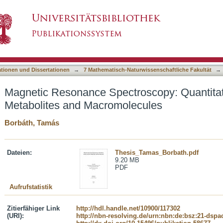
roscopy: Quantitative Analysis of Brain Metab
asiert)
ationen und Dissertationen
→
7 Mathematisch-Naturwissenschaftliche Fakultät
→
Magnetic Resonance Spectroscopy: Quantitati
Metabolites and Macromolecules
Borbáth, Tamás
Dateien:
Thesis_Tamas_Borbath.pdf
9.20 MB
PDF
Aufrufstatistik
Zitierfähiger Link
http://hdl.handle.net/10900/117302
(URI):
http://nbn-resolving.de/urn:nbn:de:bsz:21-dspa