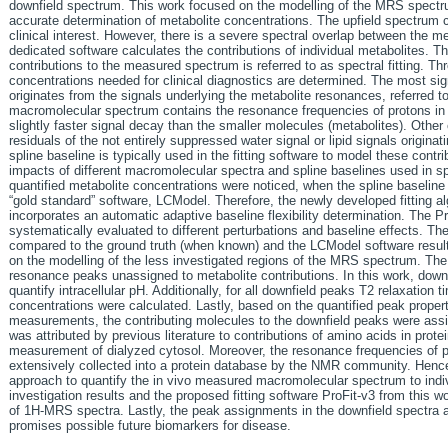
downfield spectrum. This work focused on the modelling of the MRS spectrum
accurate determination of metabolite concentrations. The upfield spectrum 
clinical interest. However, there is a severe spectral overlap between the m
dedicated software calculates the contributions of individual metabolites. Th
contributions to the measured spectrum is referred to as spectral fitting. Thr
concentrations needed for clinical diagnostics are determined. The most sig
originates from the signals underlying the metabolite resonances, referred
macromolecular spectrum contains the resonance frequencies of protons in 
slightly faster signal decay than the smaller molecules (metabolites). Other 
residuals of the not entirely suppressed water signal or lipid signals originat
spline baseline is typically used in the fitting software to model these contri
impacts of different macromolecular spectra and spline baselines used in spect
quantified metabolite concentrations were noticed, when the spline baseline 
“gold standard” software, LCModel. Therefore, the newly developed fitting al
incorporates an automatic adaptive baseline flexibility determination. The P
systematically evaluated to different perturbations and baseline effects. Th
compared to the ground truth (when known) and the LCModel software result
on the modelling of the less investigated regions of the MRS spectrum. Th
resonance peaks unassigned to metabolite contributions. In this work, down
quantify intracellular pH. Additionally, for all downfield peaks T2 relaxation 
concentrations were calculated. Lastly, based on the quantified peak propert
measurements, the contributing molecules to the downfield peaks were as
was attributed by previous literature to contributions of amino acids in prote
measurement of dialyzed cytosol. Moreover, the resonance frequencies of 
extensively collected into a protein database by the NMR community. Hence
approach to quantify the in vivo measured macromolecular spectrum to indiv
investigation results and the proposed fitting software ProFit-v3 from this w
of 1H-MRS spectra. Lastly, the peak assignments in the downfield spectra
promises possible future biomarkers for disease.