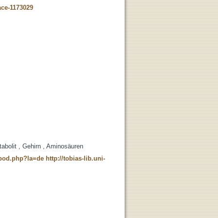
ace-1173029
abolit , Gehirn , Aminosäuren
t_pod.php?la=de
http://tobias-lib.uni-