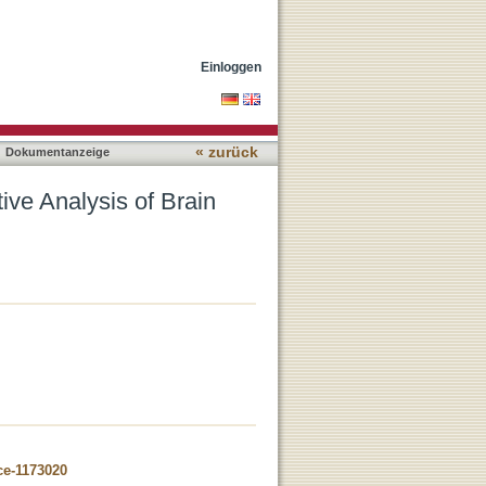
olites and
Einloggen
« zurück
Dokumentanzeige
ve Analysis of Brain
ce-1173020