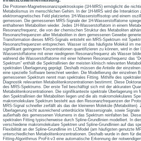
Inhaltszusammenfassung:
Die Protonen-Magnetresonanzspektroskopie (1H-MRS) ermöglicht die nichtin
Metabolismus im menschlichen Gehirn. In der 1H-MRS wird die Interaktion 
elektromagnetisches Feld platziertes 1H-Wasserstoffisotop und einem oszil
gemessen. Die gemessenen MRS-Signale der 1H-Wasserstoffatome spiegel
enthaltenen Metaboliten wieder. Jedes 1H-Wasserstoffatom in einem Metabol
Resonanzfrequenz, die von der chemischen Struktur des Metaboliten abhän
Resonanzfrequenzen aller Metaboliten in dem gemessenen Gewebe generier
Transformation dieses MRS-Signals entsteht ein MRS-Spektrum mit Spektral
Resonanzfrequenzen entsprechen. Wasser ist das häufigste Molekül im m
signifikant geringeren Konzentrationen quantifizieren zu können, wird in d
Wasserstoffatome mit einer niedrigeren Resonanzfrequenz als Wasser bilde
während die Wasserstoffatome mit einer höheren Resonanzfrequenz das “Dow
Spektrum” enthält die Spektrallinien der meisten klinisch relevanten Metabol
spektralen Überlagerung geprägt. Deshalb müssen die Anteile der einzeln
eine spezielle Software berechnet werden. Die Modellierung der einzelnen 
gemessenen Spektrum nennt man spektrales Fitting. Mithilfe des spektralen F
Diagnostik relevanten Metabolitenkonzentrationen bestimmt. Diese Doktorarb
des MRS-Spektrums. Der erste Teil beschäftigt sich mit der akkuraten Quant
Metabolitenkonzentrationen. Die signifikanteste spektrale Überlagerung im 
den Spektrallinien der Metaboliten liegen und die als makromolekulares S
makromolekulare Spektrum besteht aus den Resonanzfrequenzen der Proton
MRS-Signal schneller zerfällt als das der kleineren Moleküle (Metaboliten). 
Überlagerung nicht ausreichend unterdrückte Wassersignale, sowie Signale 
außerhalb des gemessenen Volumens in das Spektrum reinfalten bei. Dies
spektralen Fitting typischerweise durch Spline-Grundlinien modelliert. In die
verschiedene makromolekulare Spektren und Spline-Grundlinien auf das spe
Flexibilität an der Spline-Grundlinie im LCModel (am häufigsten genutzte MR
unterschiedlichen Metabolitenkonzentrationen. Deshalb wurde in dem für die
Fitting-Algorithmus ProFit-v3 eine automatische Erkennung der notwendigen F