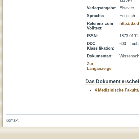
111594
Verlagsangabe:
Elsevier
Sprache:
Englisch
Referenz zum
http://dx.
Volltext:
ISSN:
1873-0191
DDC-
600 - Tech
Klassifikation:
Dokumentart:
Wissenscha
Zur
Langanzeige
Das Dokument erschein
4 Medizinische Fakultä
Kontakt