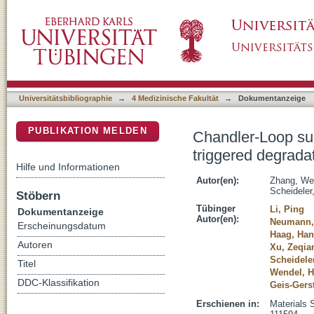
Chandler-Loop surveyed blood compatibility 
DSpace Repositorium (Manakin basiert)
Zn-4Cu alloy and Zn
Universitätsbibliographie
→
4 Medizinische Fakultät
→
Dokumentanzeige
PUBLIKATION MELDEN
Chandler-Loop sur
triggered degrada
Hilfe und Informationen
Autor(en):
Zhang, We
Scheideler
Stöbern
Tübinger
Li, Ping
Dokumentanzeige
Autor(en):
Neumann,
Erscheinungsdatum
Haag, Ha
Autoren
Xu, Zeqia
Scheideler
Titel
Wendel, H
DDC-Klassifikation
Geis-Gerst
Erschienen in:
Materials S