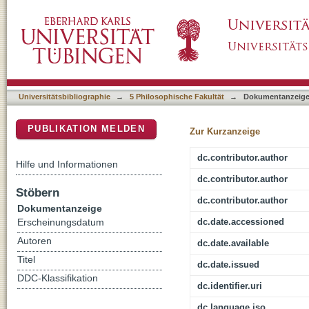
Aligning GermaNet senses with Wiktionary se
DSpace Repositorium (Manakin basiert)
Universitätsbibliographie
→
5 Philosophische Fakultät
→
Dokumentanzeig
PUBLIKATION MELDEN
Zur Kurzanzeige
dc.contributor.author
Hilfe und Informationen
dc.contributor.author
Stöbern
dc.contributor.author
Dokumentanzeige
dc.date.accessioned
Erscheinungsdatum
Autoren
dc.date.available
Titel
dc.date.issued
DDC-Klassifikation
dc.identifier.uri
dc.language.iso