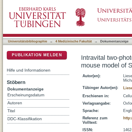
Intravital two-photon microscopy of host-pat
DSpace Repositorium (Manakin basiert)
Staphylococcus aureus skin abscess formati
Universitätsbibliographie
→
4 Medizinische Fakultät
→
Dokumentanzeige
PUBLIKATION MELDEN
Intravital two-pho
mouse model of S
Hilfe und Informationen
Autor(en):
Liese
Micha
Stöbern
Tübinger Autor(en):
Lies
Dokumentanzeige
Erscheinungsdatum
Erschienen in:
Cellu
Autoren
Verlagsangabe:
Oxfor
Sprache:
Engl
Titel
Referenz zum
http
DDC-Klassifikation
Volltext:
ISSN:
1462