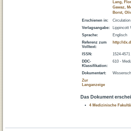
Lang, Flo
Gawaz, Me
Borst, Oli
Erschienen in:
Circulatio
Verlagsangabe:
Lippincott
Sprache:
Englisch
Referenz zum
http://dx
Volltext:
ISSN:
1524-4571
DDC-
610 - Medi
Klassifikation:
Dokumentart:
Wissenscha
Zur
Langanzeige
Das Dokument erschein
4 Medizinische Fakultä