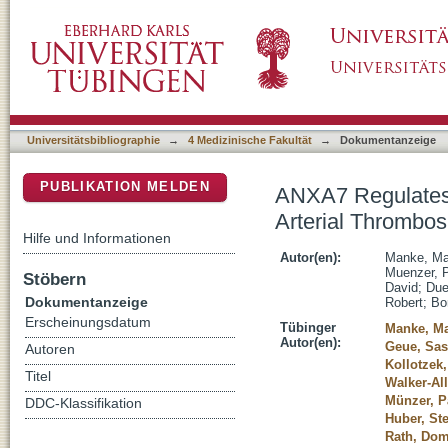
ANXA7 Regulates Platelet Lipid Metabolism 
DSpace Repositorium (Manakin basiert)
Universitätsbibliographie
→
4 Medizinische Fakultät
→
Dokumentanzeige
PUBLIKATION MELDEN
ANXA7 Regulates 
Arterial Thrombos
Hilfe und Informationen
Autor(en):
Manke, Mai
Muenzer, P
Stöbern
David
;
Due
Dokumentanzeige
Robert
;
Bor
Erscheinungsdatum
Tübinger
Manke, Ma
Autor(en):
Geue, Sas
Autoren
Kollotzek
Titel
Walker-All
Münzer, Pa
DDC-Klassifikation
Huber, St
Rath, Dom