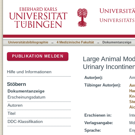
Large Animal Models for Investigating Cell T
DSpace Repositorium (Manakin basiert)
Universitätsbibliographie
→
4 Medizinische Fakultät
→
Dokumentanzeige
PUBLIKATION MELDEN
Large Animal Mode
Urinary Incontine
Hilfe und Informationen
Autor(en):
Am
Stöbern
Tübinger Autor(en):
Am
Dokumentanzeige
Har
Kn
Erscheinungsdatum
Ste
Autoren
Ai
Titel
Erschienen in:
Int
DDC-Klassifikation
Verlagsangabe:
Md
Sprache:
Eng