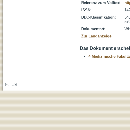
Referenz zum Volltext:
htt
ISSN:
14
DDC-Klassifikation:
54
570
Dokumentart:
Wis
Zur Langanzeige
Das Dokument erschein
4 Medizinische Fakultä
Kontakt