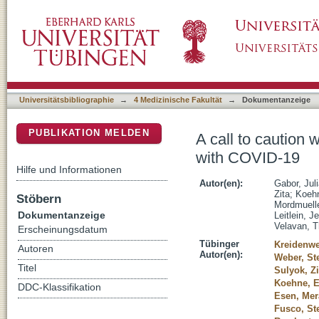
A call to caution when hydroxychloroquine is
DSpace Repositorium (Manakin basiert)
Universitätsbibliographie
→
4 Medizinische Fakultät
→
Dokumentanzeige
PUBLIKATION MELDEN
A call to caution 
with COVID-19
Hilfe und Informationen
Autor(en):
Gabor, Juli
Zita
;
Koehn
Stöbern
Mordmuelle
Dokumentanzeige
Leitlein, J
Velavan, T
Erscheinungsdatum
Tübinger
Kreidenwe
Autoren
Autor(en):
Weber, St
Titel
Sulyok, Zi
Koehne, E
DDC-Klassifikation
Esen, Mer
Fusco, St