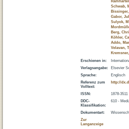
Ramharter
Schwab, M
Bissinger,
Gabor, Jul
Sulyok, M
Mordmülle
Berg, Chr
Köhler, C
Addo, Mar
Velavan, 
Kremsner,
Erschienen in:
Internatio
Verlagsangabe:
Elsevier S
Sprache:
Englisch
Referenz zum
http://dx.
Volltext:
ISSN:
1878-3511
DDC-
610 - Medi
Klassifikation:
Dokumentart:
Wissenscha
Zur
Langanzeige