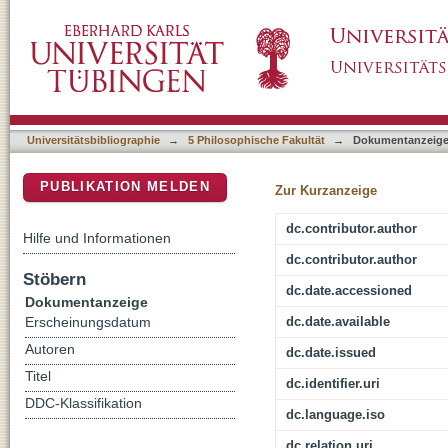
N-gram frequency effects on speech product
DSpace Repositorium (Manakin basiert)
Universitätsbibliographie
→
5 Philosophische Fakultät
→
Dokumentanzeig
PUBLIKATION MELDEN
Zur Kurzanzeige
dc.contributor.author
Hilfe und Informationen
dc.contributor.author
Stöbern
dc.date.accessioned
Dokumentanzeige
dc.date.available
Erscheinungsdatum
Autoren
dc.date.issued
Titel
dc.identifier.uri
DDC-Klassifikation
dc.language.iso
dc.relation.uri