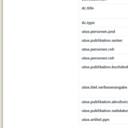
dc.title
dc.type
utue.personen.pnd
utue.publikation.seiten
utue.personen.roh
utue.personen.roh
utue.publikation.buchdes
utue.titel.verfasserangabe
utue.publikation.abrufzei
utue.publikation.swbdat
utue.artikel.ppn