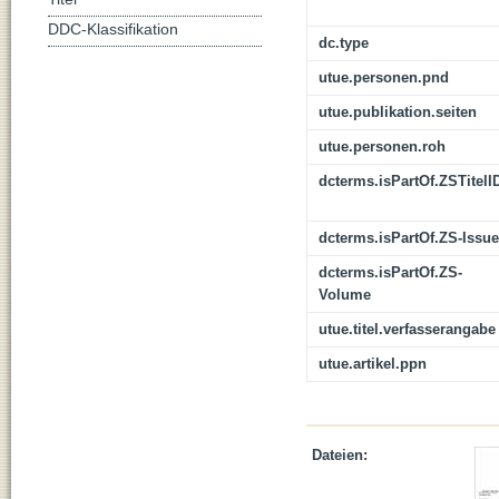
DDC-Klassifikation
dc.type
utue.personen.pnd
utue.publikation.seiten
utue.personen.roh
dcterms.isPartOf.ZSTitelI
dcterms.isPartOf.ZS-Issue
dcterms.isPartOf.ZS-
Volume
utue.titel.verfasserangabe
utue.artikel.ppn
Dateien: