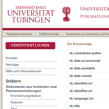
"... da kann ich dann auch für die anderen bet
DSpace Repositorium (Manakin basiert)
Publikationsdienste
→
TOBIAS-portale
→
Dokumente aus Instituten und Pa
Zur Kurzanzeige
VERÖFFENTLICHEN
dc.contributor.author
Kontakt
dc.date.accessioned
Verträge
dc.date.available
Hilfe und Informationen
dc.date.issued
Stöbern
dc.identifier.uri
Dokumente aus Instituten und
Partnereinrichtungen
dc.identifier.uri
Erscheinungsdatum
dc.language.iso
Autoren
dc.title
Titel