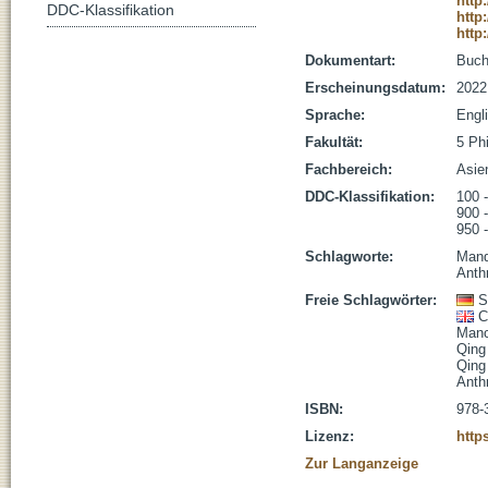
http
DDC-Klassifikation
http
http
Dokumentart:
Buc
Erscheinungsdatum:
2022
Sprache:
Engl
Fakultät:
5 Ph
Fachbereich:
Asie
DDC-Klassifikation:
100 
900 
950 
Schlagworte:
Mand
Anth
Freie Schlagwörter:
S
C
Manc
Qing
Qing 
Anth
ISBN:
978-
Lizenz:
http
Zur Langanzeige