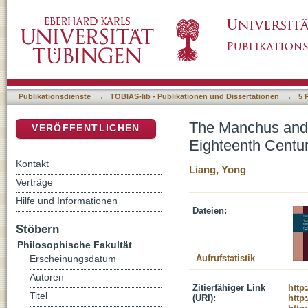
The Manchus and Their Enterprise: The Role
DSpace Repositorium (Manakin basiert)
Publikationsdienste
→
TOBIAS-lib - Publikationen und Dissertationen
→
5 
The Manchus and 
VERÖFFENTLICHEN
Eighteenth Centu
Kontakt
Liang, Yong
Verträge
Hilfe und Informationen
Dateien:
Stöbern
Philosophische Fakultät
Aufrufstatistik
Erscheinungsdatum
Autoren
Zitierfähiger Link
http
Titel
(URI):
http