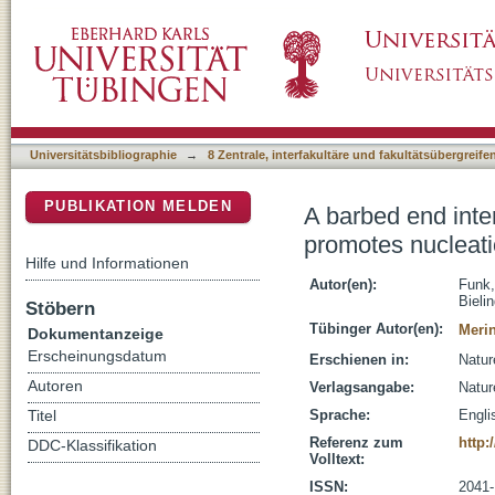
A barbed end interference mechanism reveals
DSpace Repositorium (Manakin basiert)
branched actin networks
Universitätsbibliographie
→
8 Zentrale, interfakultäre und fakultätsübergreif
PUBLIKATION MELDEN
A barbed end int
promotes nucleati
Hilfe und Informationen
Autor(en):
Funk
Bieli
Stöbern
Tübinger Autor(en):
Merin
Dokumentanzeige
Erscheinungsdatum
Erschienen in:
Natur
Autoren
Verlagsangabe:
Natur
Sprache:
Engli
Titel
Referenz zum
http:
DDC-Klassifikation
Volltext:
ISSN:
2041