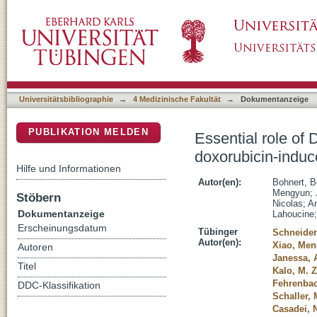
Essential role of DNA-PKcs and plasminogen
DSpace Repositorium (Manakin basiert)
glomerular injury in mice
Universitätsbibliographie
→
4 Medizinische Fakultät
→
Dokumentanzeige
PUBLIKATION MELDEN
Essential role of
doxorubicin-induc
Hilfe und Informationen
Autor(en):
Bohnert, B
Mengyun
;
Stöbern
Nicolas
;
Am
Dokumentanzeige
Lahoucine
Erscheinungsdatum
Tübinger
Schneider
Autor(en):
Xiao, Me
Autoren
Janessa, 
Titel
Kalo, M. 
Fehrenbach
DDC-Klassifikation
Schaller, 
Casadei, 