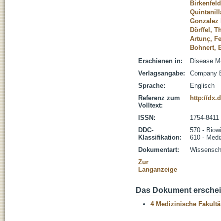
Birkenfeld
Quintanill
Gonzalez 
Dörffel, 
Artunç, F
Bohnert, 
Erschienen in:
Disease Mo
Verlagsangabe:
Company Bi
Sprache:
Englisch
Referenz zum
http://dx
Volltext:
ISSN:
1754-8411
DDC-
570 - Biow
Klassifikation:
610 - Medi
Dokumentart:
Wissenscha
Zur
Langanzeige
Das Dokument erschein
4 Medizinische Fakultä