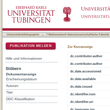
ABA homeostasis and long-distance transloc
DSpace Repositorium (Manakin basiert)
importers
Universitätsbibliographie
→
7 Mathematisch-Naturwissenschaftliche Fakultät
PUBLIKATION MELDEN
Zur Kurzanzeige
dc.contributor.author
Hilfe und Informationen
dc.contributor.author
Stöbern
dc.date.accessioned
Dokumentanzeige
dc.date.available
Erscheinungsdatum
Autoren
dc.date.issued
Titel
dc.identifier.issn
DDC-Klassifikation
dc.identifier.uri
dc.language.iso