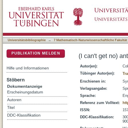
(I can't get no) antisatisfaction
DSpace Repositorium (Manakin basiert)
Universitätsbibliographie
→
7 Mathematisch-Naturwissenschaftliche Fakultät
PUBLIKATION MELDEN
(I can't get no) an
Autor(en):
Cob
Hilfe und Informationen
Tübinger Autor(en):
Tr
Stöbern
Erschienen in:
Syn
Dokumentanzeige
Verlagsangabe:
Spr
Erscheinungsdatum
Sprache:
Eng
Autoren
Referenz zum Volltext:
htt
Titel
ISSN:
15
DDC-Klassifikation
DDC-Klassifikation:
300
900