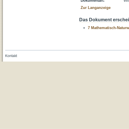
Dokumentart:
Wis
Zur Langanzeige
Das Dokument erschein
7 Mathematisch-Naturwi
Kontakt