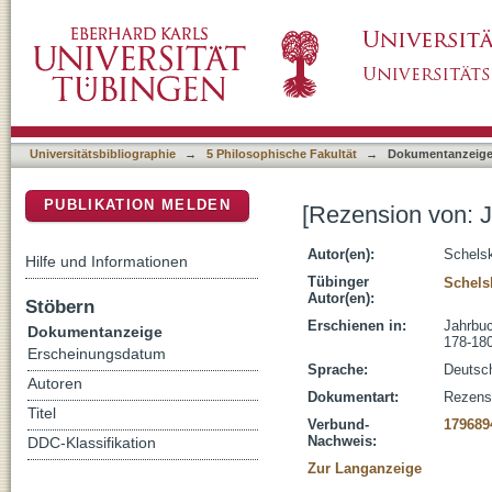
[Rezension von: Jourdan, Fabienne, Orphée e
DSpace Repositorium (Manakin basiert)
Universitätsbibliographie
→
5 Philosophische Fakultät
→
Dokumentanzeig
PUBLIKATION MELDEN
[Rezension von: J
Autor(en):
Schelsk
Hilfe und Informationen
Tübinger
Schels
Autor(en):
Stöbern
Erschienen in:
Jahrbuc
Dokumentanzeige
178-18
Erscheinungsdatum
Sprache:
Deutsc
Autoren
Dokumentart:
Rezens
Titel
Verbund-
179689
Nachweis:
DDC-Klassifikation
Zur Langanzeige