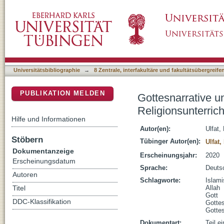
Gottesnarrative und Gottesbeziehungen im is
DSpace Repositorium (Manakin basiert)
Universitätsbibliographie
→
8 Zentrale, interfakultäre und fakultätsübergreif
PUBLIKATION MELDEN
Gottesnarrative 
Religionsunterrich
Hilfe und Informationen
Autor(en):
Ulfat,
Stöbern
Tübinger Autor(en):
Ulfat
Dokumentanzeige
Erscheinungsjahr:
2020
Erscheinungsdatum
Sprache:
Deuts
Autoren
Schlagworte:
Islami
Allah
Titel
Gott
DDC-Klassifikation
Gotte
Gottes
Dokumentart:
Teil e