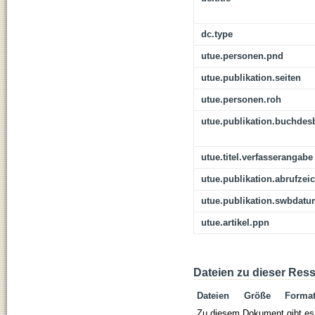
dc.type
utue.personen.pnd
utue.publikation.seiten
utue.personen.roh
utue.publikation.buchdes
utue.titel.verfasserangabe
utue.publikation.abrufzei
utue.publikation.swbdat
utue.artikel.ppn
Dateien zu dieser Res
Dateien
Größe
Forma
Zu diesem Dokument gibt es 