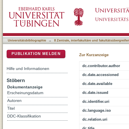
Soziale Bewegungen und Strategische Komm
DSpace Repositorium (Manakin basiert)
Universitätsbibliographie
→
8 Zentrale, interfakultäre und fakultätsübergreif
PUBLIKATION MELDEN
Zur Kurzanzeige
dc.contributor.author
Hilfe und Informationen
dc.date.accessioned
Stöbern
dc.date.available
Dokumentanzeige
dc.date.issued
Erscheinungsdatum
Autoren
dc.identifier.uri
Titel
dc.language.iso
DDC-Klassifikation
dc.relation.uri
dc.title