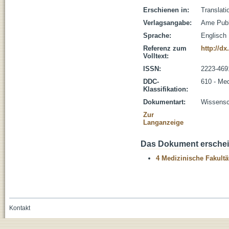
Erschienen in:
Translati
Verlagsangabe:
Ame Pub
Sprache:
Englisch
Referenz zum
http://dx
Volltext:
ISSN:
2223-469
DDC-
610 - Med
Klassifikation:
Dokumentart:
Wissensch
Zur
Langanzeige
Das Dokument erschein
4 Medizinische Fakultä
Kontakt