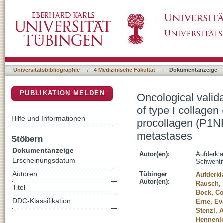
Oncological validation of bone turnover marke
DSpace Repositorium (Manakin basiert)
and peptides n-terminal propeptide of type I 
and bone metastases
Universitätsbibliographie
→
4 Medizinische Fakultät
→
Dokumentanzeige
PUBLIKATION MELDEN
Oncological valida
of type I collagen
Hilfe und Informationen
procollagen (P1NP
metastases
Stöbern
Dokumentanzeige
Autor(en):
Aufderkl
Erscheinungsdatum
Schwentne
Autoren
Tübinger
Aufderkl
Autor(en):
Rausch, 
Titel
Bock, Co
DDC-Klassifikation
Erne, Ev
Stenzl, A
Hennenlo