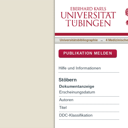
How much GK is in the NK
DSpace Repositorium (Manakin b
(GK) and the German nati
medical education (NKLM
Universitätsbibliographie
→
4 Medizinische
PUBLIKATION MELDEN
Hilfe und Informationen
Stöbern
Dokumentanzeige
Erscheinungsdatum
Autoren
Titel
DDC-Klassifikation