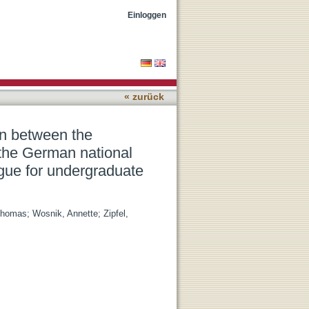
 exam-relevant topics
Einloggen
talogue for undergraduate
« zurück
n between the
 the German national
gue for undergraduate
Thomas
;
Wosnik, Annette
;
Zipfel,