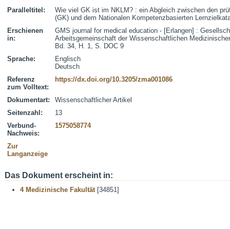
Paralleltitel:
Wie viel GK ist im NKLM? : ein Abgleich zwischen den pr
(GK) und dem Nationalen Kompetenzbasierten Lernzielkat
Erschienen
GMS journal for medical education - [Erlangen] : Gesellsch
in:
Arbeitsgemeinschaft der Wissenschaftlichen Medizinische
Bd. 34, H. 1, S. DOC 9
Sprache:
Englisch
Deutsch
Referenz
https://dx.doi.org/10.3205/zma001086
zum Volltext:
Dokumentart:
Wissenschaftlicher Artikel
Seitenzahl:
13
Verbund-
1575058774
Nachweis:
Zur
Langanzeige
Das Dokument erscheint in:
4 Medizinische Fakultät
[34851]