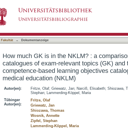
LM? : a comparison between the catalogues of
asiert)
onal competence-based learning objectives ca
)
 Fakultät
→
Dokumentanzeige
How much GK is in the NKLM? : a compariso
catalogues of exam-relevant topics (GK) and
competence-based learning objectives catalo
medical education (NKLM)
Autor(en):
Fritze, Olaf
;
Griewatz, Jan
;
Narciß, Elisabeth
;
Shiozawa, 
Stephan
;
Lammerding-Köppel, Maria
Tübinger
Fritze, Olaf
Autor(en):
Griewatz, Jan
Shiozawa, Thomas
Wosnik, Annette
Zipfel, Stephan
Lammerding-Köppel, Maria