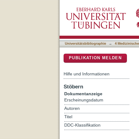
Early Aβ-targeting interv
DSpace Repositorium (Manakin b
Universitätsbibliographie
→
4 Medizinische
PUBLIKATION MELDEN
Hilfe und Informationen
Stöbern
Dokumentanzeige
Erscheinungsdatum
Autoren
Titel
DDC-Klassifikation