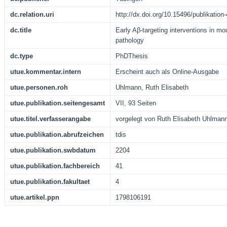
dc.relation.uri
http://dx.doi.org/10.15496/publikation
dc.title
Early Aβ-targeting interventions in m
pathology
dc.type
PhDThesis
utue.kommentar.intern
Erscheint auch als Online-Ausgabe
utue.personen.roh
Uhlmann, Ruth Elisabeth
utue.publikation.seitengesamt
VII, 93 Seiten
utue.titel.verfasserangabe
vorgelegt von Ruth Elisabeth Uhlman
utue.publikation.abrufzeichen
tdis
utue.publikation.swbdatum
2204
utue.publikation.fachbereich
41
utue.publikation.fakultaet
4
utue.artikel.ppn
1798106191