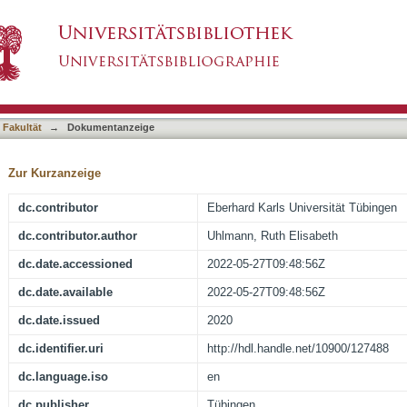
entions in mouse models of Alzheimer pathology
asiert)
 Fakultät
→
Dokumentanzeige
Zur Kurzanzeige
dc.contributor
Eberhard Karls Universität Tübingen
dc.contributor.author
Uhlmann, Ruth Elisabeth
dc.date.accessioned
2022-05-27T09:48:56Z
dc.date.available
2022-05-27T09:48:56Z
dc.date.issued
2020
dc.identifier.uri
http://hdl.handle.net/10900/127488
dc.language.iso
en
dc.publisher
Tübingen