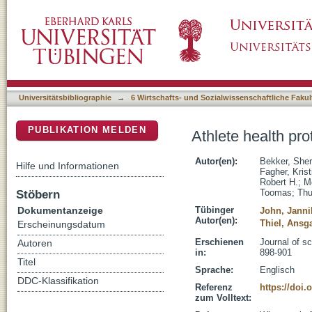
Athlete health protection : why qualitative re
DSpace Repositorium (Manakin basiert)
Universitätsbibliographie
→
6 Wirtschafts- und Sozialwissenschaftliche Fakul
PUBLIKATION MELDEN
Athlete health pro
Autor(en):
Bekker, She
Hilfe und Informationen
Fagher, Krist
Robert H.
;
M
Stöbern
Toomas
;
Thu
Dokumentanzeige
Tübinger
John, Janni
Autor(en):
Thiel, Ansg
Erscheinungsdatum
Erschienen
Journal of sc
Autoren
in:
898-901
Titel
Sprache:
Englisch
DDC-Klassifikation
Referenz
https://doi.
zum Volltext: