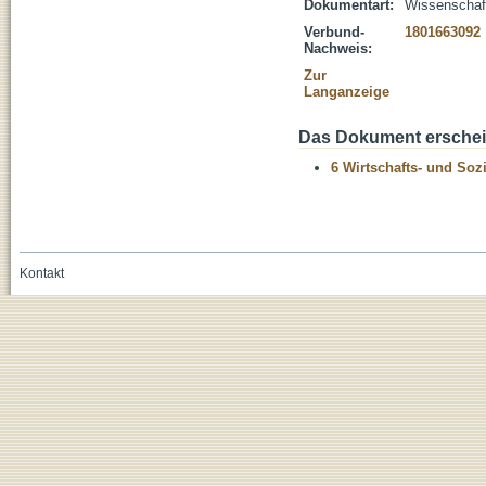
Dokumentart:
Wissenschaftl
Verbund-
1801663092
Nachweis:
Zur
Langanzeige
Das Dokument erschein
6 Wirtschafts- und Soz
Kontakt