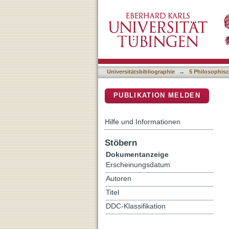
Handlungstheorie
DSpace Repositorium (Manakin b
Universitätsbibliographie
→
5 Philosophisc
PUBLIKATION MELDEN
Hilfe und Informationen
Stöbern
Dokumentanzeige
Erscheinungsdatum
Autoren
Titel
DDC-Klassifikation