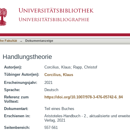
asiert)
he Fakultät
→
Dokumentanzeige
Handlungstheorie
Autor(en):
Corcilius, Klaus
;
Rapp, Christof
Tübinger Autor(en):
Corcilius, Klaus
Erscheinungsjahr:
2021
Sprache:
Deutsch
Referenz zum
https://doi.org/10.1007/978-3-476-05742-6_84
Volltext:
Dokumentart:
Teil eines Buches
Erschienen in:
Aristoteles-Handbuch - 2., aktualisierte und erweite
Verlag, 2021
Seitenbereich:
557-561