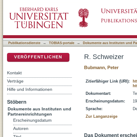
R. Schweizer
DSpace Repositorium (Manakin basiert)
Publikationsdienste
→
TOBIAS-portale
→
Dokumente aus Instituten und Pa
R. Schweizer
VERÖFFENTLICHEN
Bubmann, Peter
Kontakt
Verträge
Zitierfähiger Link (URI):
ht
ht
Hilfe und Informationen
Dokumentart:
Te
Stöbern
Erscheinungsdatum:
19
Dokumente aus Instituten und
Sprache:
De
Partnereinrichtungen
Zur Langanzeige
Erscheinungsdatum
Autoren
Das Dokument erschein
Titel