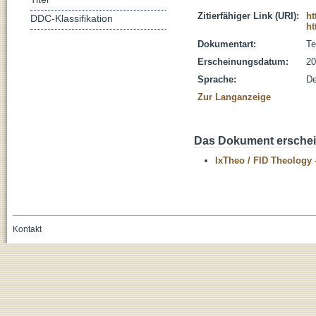
Zitierfähiger Link (URI):
ht
DDC-Klassifikation
ht
Dokumentart:
Te
Erscheinungsdatum:
20
Sprache:
De
Zur Langanzeige
Das Dokument erschein
IxTheo / FID Theology 
Kontakt