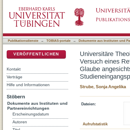
Universitäre Theologie als ein „Stadium reli
DSpace Repositorium (Manakin basiert)
Verhältnisses von Theologie und Glaube ange
Studieneingangsphase
Publikationsdienste
→
TOBIAS-portale
→
Dokumente aus Instituten und Pa
Universitäre Theol
VERÖFFENTLICHEN
Versuch eines Re
Glaube angesichts
Kontakt
Studieneingangs
Verträge
Hilfe und Informationen
Strube, Sonja Angelika
Stöbern
Dokumente aus Instituten und
Dateien:
Partnereinrichtungen
Erscheinungsdatum
Autoren
Aufrufstatistik
Titel