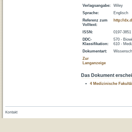
Verlagsangabe:
Wiley
Sprache:
Englisch
Referenz zum
http://dx.
Volltext:
ISSN:
0197-3851
DDC-
570 - Biow
Klassifikation:
610 - Medi
Dokumentart:
Wissenscha
Zur
Langanzeige
Das Dokument erschein
4 Medizinische Fakultä
Kontakt