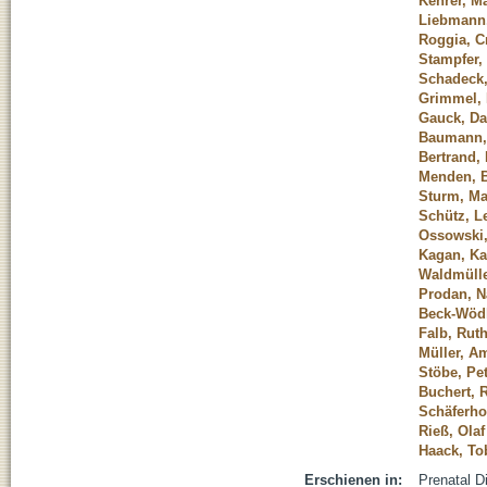
Kehrer, Ma
Liebmann,
Roggia, Cr
Stampfer,
Schadeck
Grimmel,
Gauck, Da
Baumann,
Bertrand,
Menden, B
Sturm, Ma
Schütz, L
Ossowski,
Kagan, Kar
Waldmülle
Prodan, N
Beck-Wödl
Falb, Rut
Müller, A
Stöbe, Pe
Buchert, 
Schäferhof
Rieß, Olaf
Haack, To
Erschienen in:
Prenatal D