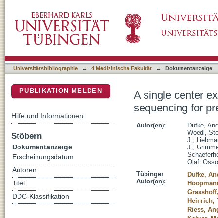
A single center experience of prenatal paren
DSpace Repositorium (Manakin basiert)
congenital anomalies
Universitätsbibliographie
→
4 Medizinische Fakultät
→
Dokumentanzeige
PUBLIKATION MELDEN
A single center ex
sequencing for pr
Hilfe und Informationen
Autor(en):
Dufke, An
Woedl, Ste
Stöbern
J.
;
Liebma
Dokumentanzeige
J.
;
Grimme
Schaeferho
Erscheinungsdatum
Olaf
;
Osso
Autoren
Tübinger
Dufke, An
Autor(en):
Titel
Hoopmann
Grasshoff,
DDC-Klassifikation
Heinrich,
Riess, An