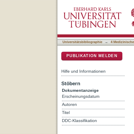
5-Aminolevulinic Acid-m
DSpace Repositorium (Manakin b
Metastases Cell Lines
Universitätsbibliographie
→
4 Medizinische
PUBLIKATION MELDEN
Hilfe und Informationen
Stöbern
Dokumentanzeige
Erscheinungsdatum
Autoren
Titel
DDC-Klassifikation