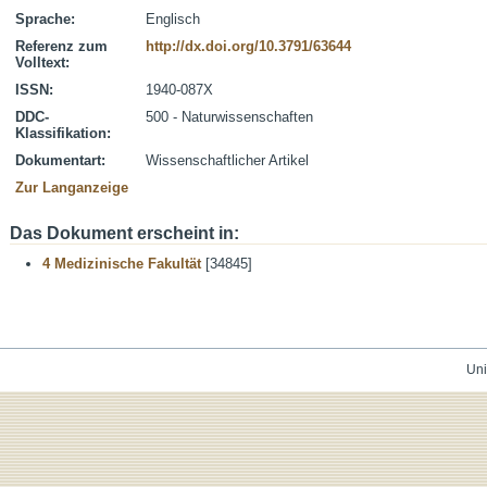
Sprache:
Englisch
Referenz zum
http://dx.doi.org/10.3791/63644
Volltext:
ISSN:
1940-087X
DDC-
500 - Naturwissenschaften
Klassifikation:
Dokumentart:
Wissenschaftlicher Artikel
Zur Langanzeige
Das Dokument erscheint in:
4 Medizinische Fakultät
[34845]
Uni