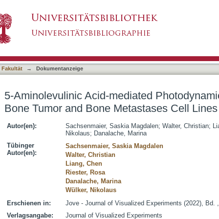
ediated Photodynamic Therapy on Primary Bon
asiert)
 Fakultät
→
Dokumentanzeige
5-Aminolevulinic Acid-mediated Photodynami
Bone Tumor and Bone Metastases Cell Lines
Autor(en):
Sachsenmaier, Saskia Magdalen
;
Walter, Christian
;
Li
Nikolaus
;
Danalache, Marina
Tübinger
Sachsenmaier, Saskia Magdalen
Autor(en):
Walter, Christian
Liang, Chen
Riester, Rosa
Danalache, Marina
Wülker, Nikolaus
Erschienen in:
Jove - Journal of Visualized Experiments (2022), Bd. 
Verlagsangabe:
Journal of Visualized Experiments