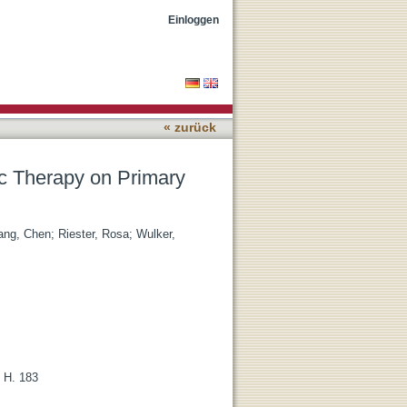
e Tumor and Bone
Einloggen
« zurück
c Therapy on Primary
ang, Chen
;
Riester, Rosa
;
Wulker,
, H. 183