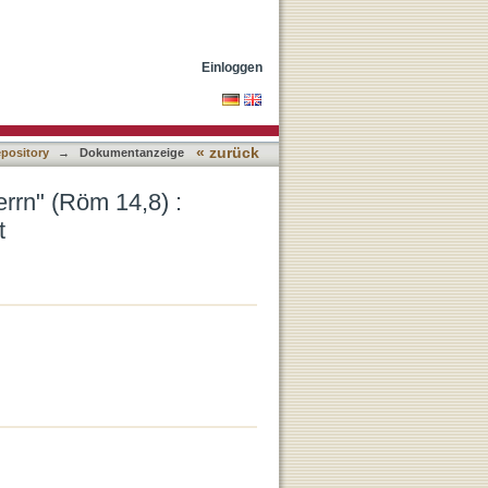
 und Tod aus
Einloggen
« zurück
epository
→
Dokumentanzeige
errn" (Röm 14,8) :
t