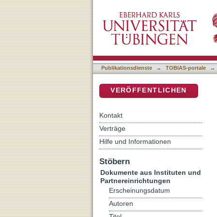
"Ob wir leben, ob wir ste
DSpace Repositorium (Manakin b
neutestamentlicher Sicht
Publikationsdienste
→
TOBIAS-portale
→
VERÖFFENTLICHEN
Kontakt
Verträge
Hilfe und Informationen
Stöbern
Dokumente aus Instituten und
Partnereinrichtungen
Erscheinungsdatum
Autoren
Titel