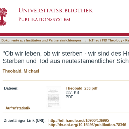
rben - wir sind des Herrn" (Röm 14,8) : Sterben
asiert)
Dokumente aus Instituten und Partnereinrichtungen
→
IxTheo / FID Theology - R
"Ob wir leben, ob wir sterben - wir sind des H
Sterben und Tod aus neutestamentlicher Sich
Theobald, Michael
Dateien:
Theobald_233.pdf
227. KB
PDF
Aufrufstatistik
Zitierfähiger Link (URI):
http://hdl.handle.net/10900/136995
http://dx.doi.org/10.15496/publikation-78346