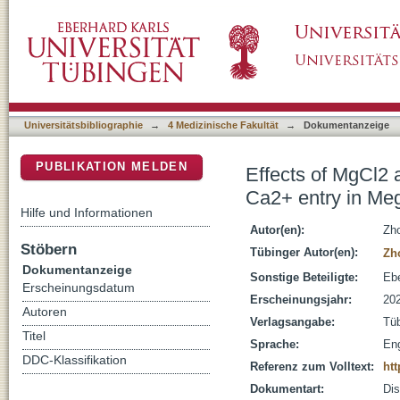
Effects of MgCl2 and GdCl3 on ORAI1 expres
DSpace Repositorium (Manakin basiert)
Megakaryocytes
Universitätsbibliographie
→
4 Medizinische Fakultät
→
Dokumentanzeige
PUBLIKATION MELDEN
Effects of MgCl2
Ca2+ entry in Me
Hilfe und Informationen
Autor(en):
Zh
Stöbern
Tübinger Autor(en):
Zh
Dokumentanzeige
Sonstige Beteiligte:
Ebe
Erscheinungsdatum
Erscheinungsjahr:
20
Autoren
Verlagsangabe:
Tü
Titel
Sprache:
Eng
DDC-Klassifikation
Referenz zum Volltext:
htt
Dokumentart:
Dis